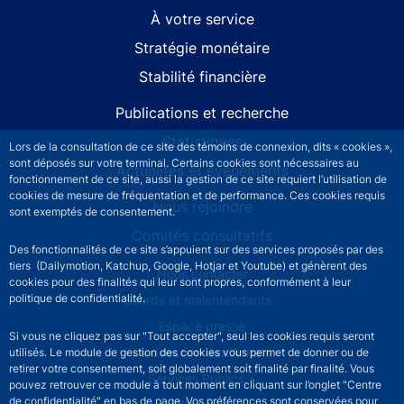
À votre service
Stratégie monétaire
Stabilité financière
Publications et recherche
Statistiques
Lors de la consultation de ce site des témoins de connexion, dits « cookies »,
sont déposés sur votre terminal. Certains cookies sont nécessaires au
Actualités et événements
fonctionnement de ce site, aussi la gestion de ce site requiert l’utilisation de
cookies de mesure de fréquentation et de performance. Ces cookies requis
Nous rejoindre
sont exemptés de consentement.
Comités consultatifs
Des fonctionnalités de ce site s’appuient sur des services proposés par des
tiers (Dailymotion, Katchup, Google, Hotjar et Youtube) et génèrent des
Footer secondary menu
Nous contacter
cookies pour des finalités qui leur sont propres, conformément à leur
politique de confidentialité.
Sourds et malentendants
Espace presse
Si vous ne cliquez pas sur "Tout accepter", seul les cookies requis seront
La direction des Achats
utilisés. Le module de gestion des cookies vous permet de donner ou de
retirer votre consentement, soit globalement soit finalité par finalité. Vous
Services Publics +
pouvez retrouver ce module à tout moment en cliquant sur l’onglet "Centre
de confidentialité" en bas de page. Vos préférences sont conservées pour