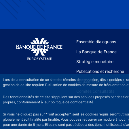
Site navigation
Ensemble dialoguons
La Banque de France
Stratégie monétaire
Publications et recherche
Lors de la consultation de ce site des témoins de connexion, dits « cookies », 
Actualités et événements
gestion de ce site requiert l’utilisation de cookies de mesure de fréquentatio
Comités consultatifs
Des fonctionnalités de ce site s’appuient sur des services proposés par des tie
propres, conformément à leur politique de confidentialité.
Si vous ne cliquez pas sur "Tout accepter", seul les cookies requis seront util
globalement soit finalité par finalité. Vous pouvez retrouver ce module à tout 
pour une durée de 6 mois. Elles ne sont pas cédées à des tiers ni utilisées à d'au
©2026 Banque de France
Footer legal notice men
Mentions légales
Ac