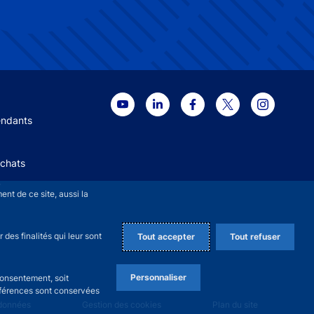
 menu
endants
Achats
+
nt de ce site, aussi la
des finalités qui leur sont
Tout accepter
Tout refuser
Personnaliser
consentement, soit
références sont conservées
 données
Gestion des cookies
Plan du site