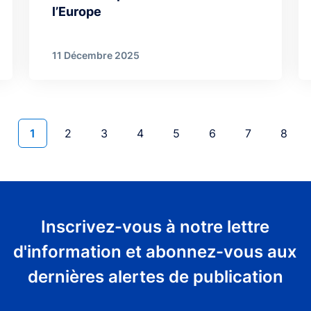
l’Europe
11 Décembre 2025
Page courante
Page
Page
Page
Page
Page
Page
Page
1
2
3
4
5
6
7
8
Inscrivez-vous à notre lettre
d'information et abonnez-vous aux
dernières alertes de publication