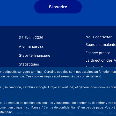
S'inscrire
Footer secondary
Nous contacter
G7 Évian 2026
Sourds et malent
À votre service
Espace presse
Stabilité financière
La direction des 
Statistiques
Services Publics 
sont déposés sur votre terminal. Certains cookies sont nécessaires au fonctionneme
Nous rejoindre
Glossaire
n et de performance. Ces cookies requis sont exemptés de consentement.
FAQs
rs (Dailymotion, Katchup, Google, Hotjar et Youtube) et génèrent des cookies pour 
isés. Le module de gestion des cookies vous permet de donner ou de retirer votre 
moment en cliquant sur l’onglet "Centre de confidentialité" en bas de page. Vos p
tres fins.
u
cessibilité partiellement conforme
Aide
Protection des