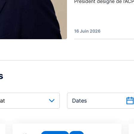
Président désigné de l’A
16 Juin 2026
s
at