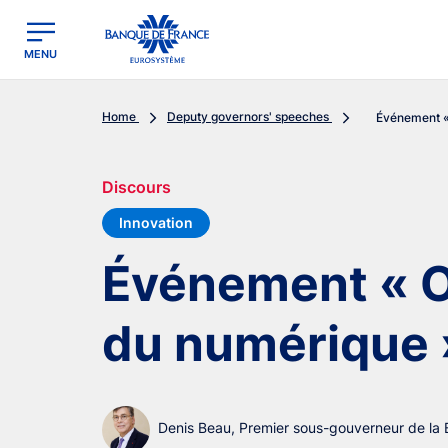
egion
Banque de France - Menu Principal
MENU
Home
Deputy governors' speeches
Événement « 
Discours
Innovation
Événement « O
du numérique 
Denis Beau, Premier sous-gouverneur de la