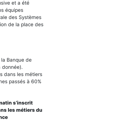
sive et a été
os équipes
érale des Systèmes
on de la place des
 la Banque de
a donnée).
s dans les métiers
mmes passés à 60%
atin s’inscrit
ans les métiers du
ance