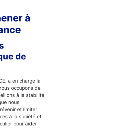
mener à
rance
s
que de
CE, a en charge la
s nous occupons de
illons à la stabilité
 que nous
évenir et limiter
es à la société et
ulier pour aider