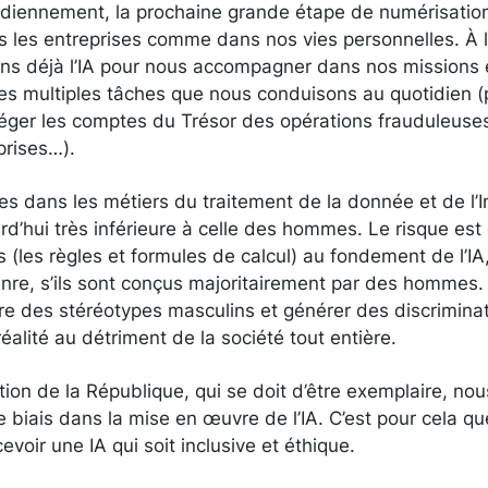
diennement, la prochaine grande étape de numérisation 
s les entreprises comme dans nos vies personnelles. À
ons déjà l’IA pour nous accompagner dans nos missions 
es multiples tâches que nous conduisons au quotidien (p
éger les comptes du Trésor des opérations frauduleuses
rises…).
 dans les métiers du traitement de la donnée et de l’I
ourd’hui très inférieure à celle des hommes. Le risque est
s (les règles et formules de calcul) au fondement de l’IA,
nre, s’ils sont conçus majoritairement par des hommes. 
re des stéréotypes masculins et générer des discrimina
alité au détriment de la société tout entière.
tution de la République, qui se doit d’être exemplaire, n
e biais dans la mise en œuvre de l’IA. C’est pour cela 
voir une IA qui soit inclusive et éthique.