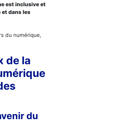
 est inclusive et
 et dans les
ers du numérique,
x de la
numérique
des
’avenir du