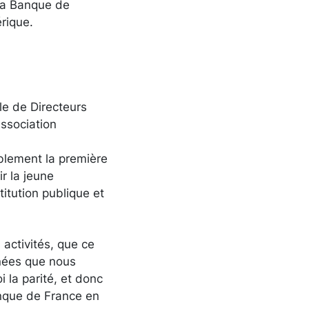
 la Banque de
érique.
le de Directeurs
association
ablement la première
r la jeune
itution publique et
activités, que ce
nnées que nous
i la parité, et donc
anque de France en