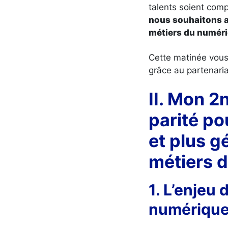
talents soient co
nous souhaitons at
métiers du numériq
Cette matinée vous
grâce au partenari
II. Mon 2
parité po
et plus g
métiers d
1. L’enjeu 
numériqu