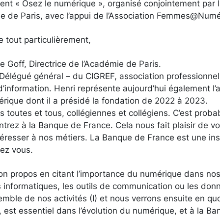
ment « Osez le numérique », organisé conjointement par
ie de Paris, avec l’appui de l’Association Femmes@Num
e tout particulièrement,
Le Goff, Directrice de l’Académie de Paris.
 Délégué général – du CIGREF, association professionnel
information. Henri représente aujourd’hui également l’
ue dont il a présidé la fondation de 2022 à 2023.
us toutes et tous, collégiennes et collégiens. C’est prob
ntrez à la Banque de France. Cela nous fait plaisir de voi
téresser à nos métiers. La Banque de France est une inst
hez vous.
 propos en citant l’importance du numérique dans nos 
ns informatiques, les outils de communication ou les do
emble de nos activités (I) et nous verrons ensuite en quo
 est essentiel dans l’évolution du numérique, et à la B