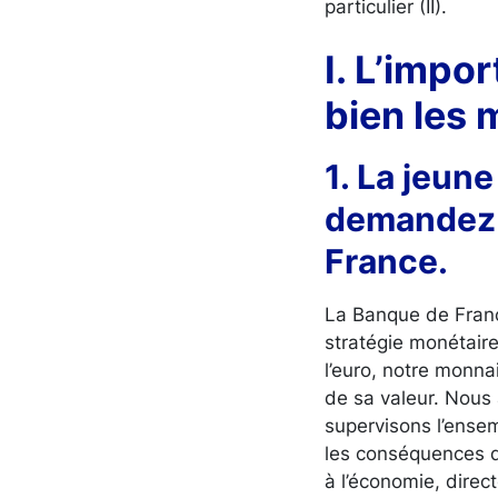
particulier (II).
I. L’imp
bien les 
1. La jeun
demandez 
France.
La Banque de Franc
stratégie monétaire
l’euro, notre monnai
de sa valeur. Nous 
supervisons l’ensem
les conséquences d
à l’économie, direc