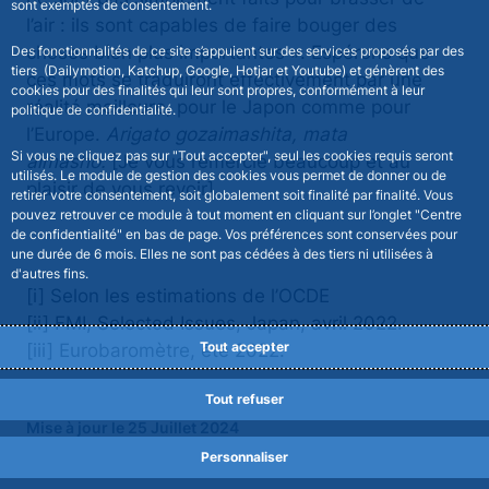
sont exemptés de consentement.
l’air : ils sont capables de faire bouger des
choses bien plus importantes ». Espérons que
Des fonctionnalités de ce site s’appuient sur des services proposés par des
tiers (Dailymotion, Katchup, Google, Hotjar et Youtube) et génèrent des
ces mots se traduiront effectivement par une
cookies pour des finalités qui leur sont propres, conformément à leur
réalité meilleure, pour le Japon comme pour
politique de confidentialité.
l’Europe.
Arigato gozaimashita, mata
Si vous ne cliquez pas sur "Tout accepter", seul les cookies requis seront
aimasho.
[Je vous remercie beaucoup et au
utilisés. Le module de gestion des cookies vous permet de donner ou de
plaisir de vous revoir].
retirer votre consentement, soit globalement soit finalité par finalité. Vous
pouvez retrouver ce module à tout moment en cliquant sur l’onglet "Centre
de confidentialité" en bas de page. Vos préférences sont conservées pour
une durée de 6 mois. Elles ne sont pas cédées à des tiers ni utilisées à
d'autres fins.
[i] Selon les estimations de l’OCDE
[ii] FMI, Selected Issues, Japan, avril 2022.
Tout accepter
[iii] Eurobaromètre, été 2022.
Tout refuser
Mise à jour le 25 Juillet 2024
Personnaliser