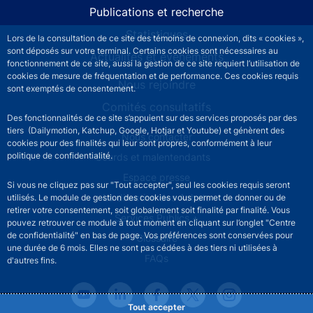
Publications et recherche
Statistiques
Lors de la consultation de ce site des témoins de connexion, dits « cookies »,
sont déposés sur votre terminal. Certains cookies sont nécessaires au
Actualités et événements
fonctionnement de ce site, aussi la gestion de ce site requiert l’utilisation de
cookies de mesure de fréquentation et de performance. Ces cookies requis
Nous rejoindre
sont exemptés de consentement.
Comités consultatifs
Des fonctionnalités de ce site s’appuient sur des services proposés par des
tiers (Dailymotion, Katchup, Google, Hotjar et Youtube) et génèrent des
Footer secondary menu
Nous contacter
cookies pour des finalités qui leur sont propres, conformément à leur
politique de confidentialité.
Sourds et malentendants
Espace presse
Si vous ne cliquez pas sur "Tout accepter", seul les cookies requis seront
La direction des Achats
utilisés. Le module de gestion des cookies vous permet de donner ou de
retirer votre consentement, soit globalement soit finalité par finalité. Vous
Services Publics +
pouvez retrouver ce module à tout moment en cliquant sur l’onglet "Centre
de confidentialité" en bas de page. Vos préférences sont conservées pour
Glossaire
une durée de 6 mois. Elles ne sont pas cédées à des tiers ni utilisées à
FAQs
d'autres fins.
Tout accepter