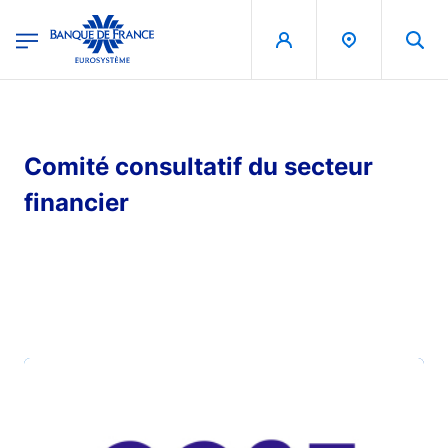
egion
Banque de France - Menu Principal
Skip to main content
Comité consultatif du secteur
financier