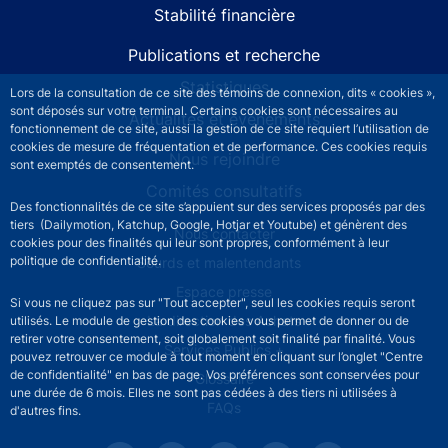
Stabilité financière
Publications et recherche
Statistiques
Lors de la consultation de ce site des témoins de connexion, dits « cookies »,
sont déposés sur votre terminal. Certains cookies sont nécessaires au
Actualités et événements
fonctionnement de ce site, aussi la gestion de ce site requiert l’utilisation de
cookies de mesure de fréquentation et de performance. Ces cookies requis
Nous rejoindre
sont exemptés de consentement.
Comités consultatifs
Des fonctionnalités de ce site s’appuient sur des services proposés par des
tiers (Dailymotion, Katchup, Google, Hotjar et Youtube) et génèrent des
Footer secondary menu
Nous contacter
cookies pour des finalités qui leur sont propres, conformément à leur
politique de confidentialité.
Sourds et malentendants
Espace presse
Si vous ne cliquez pas sur "Tout accepter", seul les cookies requis seront
La direction des Achats
utilisés. Le module de gestion des cookies vous permet de donner ou de
retirer votre consentement, soit globalement soit finalité par finalité. Vous
Services Publics +
pouvez retrouver ce module à tout moment en cliquant sur l’onglet "Centre
de confidentialité" en bas de page. Vos préférences sont conservées pour
Glossaire
une durée de 6 mois. Elles ne sont pas cédées à des tiers ni utilisées à
FAQs
d'autres fins.