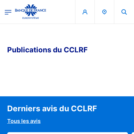
egion
Banque de France - Menu Principal
Aller au contenu principal
Publications du CCLRF
Derniers avis du CCLRF
Tous les avis