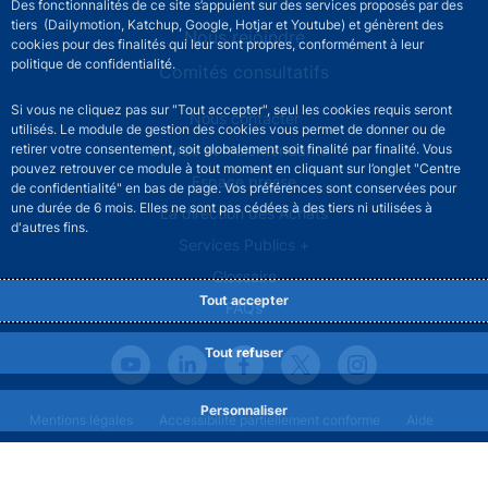
Des fonctionnalités de ce site s’appuient sur des services proposés par des
tiers (Dailymotion, Katchup, Google, Hotjar et Youtube) et génèrent des
Nous rejoindre
cookies pour des finalités qui leur sont propres, conformément à leur
politique de confidentialité.
Comités consultatifs
Si vous ne cliquez pas sur "Tout accepter", seul les cookies requis seront
Footer secondary menu
Nous contacter
utilisés. Le module de gestion des cookies vous permet de donner ou de
retirer votre consentement, soit globalement soit finalité par finalité. Vous
Sourds et malentendants
pouvez retrouver ce module à tout moment en cliquant sur l’onglet "Centre
Espace presse
de confidentialité" en bas de page. Vos préférences sont conservées pour
une durée de 6 mois. Elles ne sont pas cédées à des tiers ni utilisées à
La direction des Achats
d'autres fins.
Services Publics +
Glossaire
Tout accepter
FAQs
Tout refuser
Personnaliser
Footer legal notice menu
Mentions légales
Accessibilité partiellement conforme
Aide
Protection des données
Gestion des cookies
Plan du site