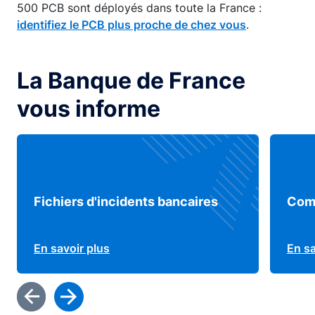
500 PCB sont déployés dans toute la France :
identifiez le PCB plus proche de chez vous
.
La Banque de France
vous informe
Fichiers d'incidents bancaires
Comp
En savoir plus
En sa