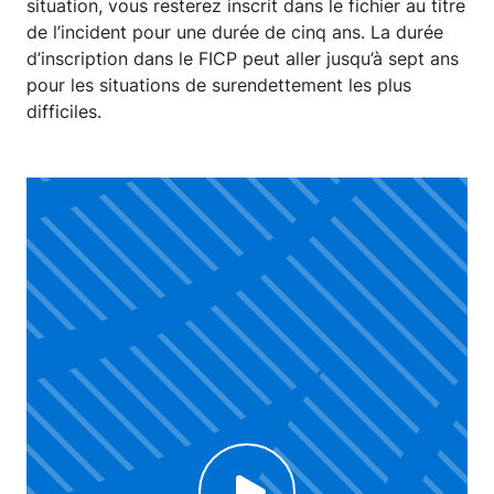
situation, vous resterez inscrit dans le fichier au titre
de l’incident pour une durée de cinq ans. La durée
d’inscription dans le FICP peut aller jusqu’à sept ans
pour les situations de surendettement les plus
difficiles.
Click to enable Youtube cookies and see content
C