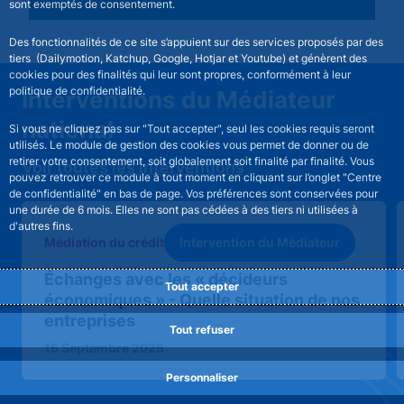
sont exemptés de consentement.
Des fonctionnalités de ce site s’appuient sur des services proposés par des
tiers (Dailymotion, Katchup, Google, Hotjar et Youtube) et génèrent des
cookies pour des finalités qui leur sont propres, conformément à leur
politique de confidentialité.
Interventions du Médiateur
national
Si vous ne cliquez pas sur "Tout accepter", seul les cookies requis seront
utilisés. Le module de gestion des cookies vous permet de donner ou de
retirer votre consentement, soit globalement soit finalité par finalité. Vous
Voir toutes les interventions
pouvez retrouver ce module à tout moment en cliquant sur l’onglet "Centre
de confidentialité" en bas de page. Vos préférences sont conservées pour
une durée de 6 mois. Elles ne sont pas cédées à des tiers ni utilisées à
d'autres fins.
Intervention du Médiateur
Médiation du crédit
Échanges avec les « décideurs
Tout accepter
économiques » - Quelle situation de nos
entreprises
Tout refuser
16 Septembre 2025
Personnaliser