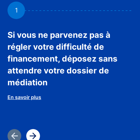
1
Si vous ne parvenez pas à
V
régler votre difficulté de
m
financement, déposez sans
En 
attendre votre dossier de
médiation
En savoir plus
Diapositive précédente
Diapositive suivante