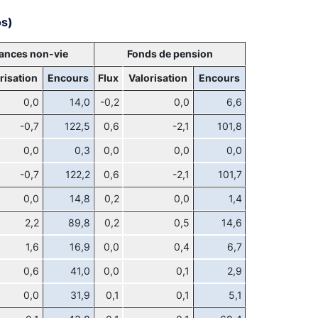
os)
ances non-vie
Fonds de pension
risation
Encours
Flux
Valorisation
Encours
0,0
14,0
-0,2
0,0
6,6
-0,7
122,5
0,6
-2,1
101,8
0,0
0,3
0,0
0,0
0,0
-0,7
122,2
0,6
-2,1
101,7
0,0
14,8
0,2
0,0
1,4
2,2
89,8
0,2
0,5
14,6
1,6
16,9
0,0
0,4
6,7
0,6
41,0
0,0
0,1
2,9
0,0
31,9
0,1
0,1
5,1