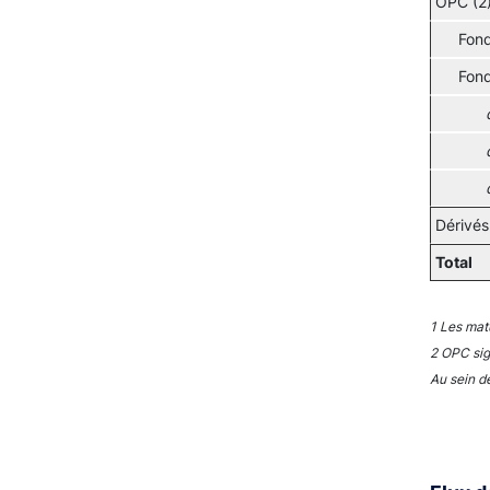
OPC (2
Fond
Fond
Dérivés
Total
1 Les matu
2 OPC sig
Au sein d