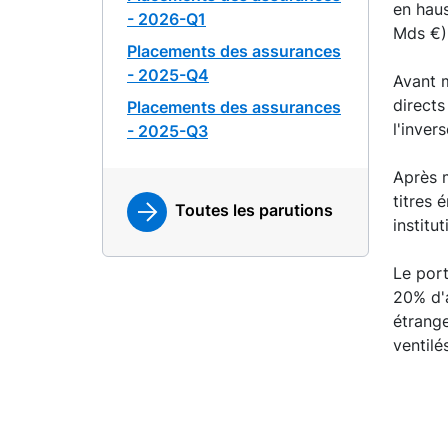
en haus
- 2026-Q1
Mds €) 
Placements des assurances
- 2025-Q4
Avant m
directs
Placements des assurances
l'inver
- 2025-Q3
Après m
titres 
Toutes les parutions
institu
Le port
20% d'a
étrange
ventilé