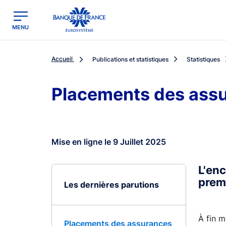
egion
Banque de France - Menu Principal
MENU
Accueil
Publications et statistiques
Statistiques
Placements des ass
Mise en ligne le 9 Juillet 2025
L'en
prem
Les dernières parutions
À fin m
Placements des assurances