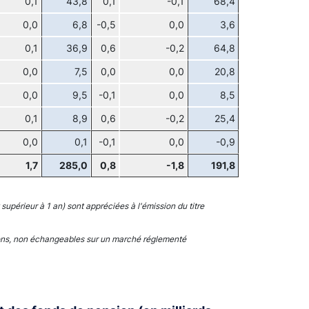
0,1
43,8
0,1
-0,1
68,4
0,0
6,8
-0,5
0,0
3,6
0,1
36,9
0,6
-0,2
64,8
0,0
7,5
0,0
0,0
20,8
0,0
9,5
-0,1
0,0
8,5
0,1
8,9
0,6
-0,2
25,4
0,0
0,1
-0,1
0,0
-0,9
1,7
285,0
0,8
-1,8
191,8
supérieur à 1 an) sont appréciées à l'émission du titre
ctions, non échangeables sur un marché réglementé