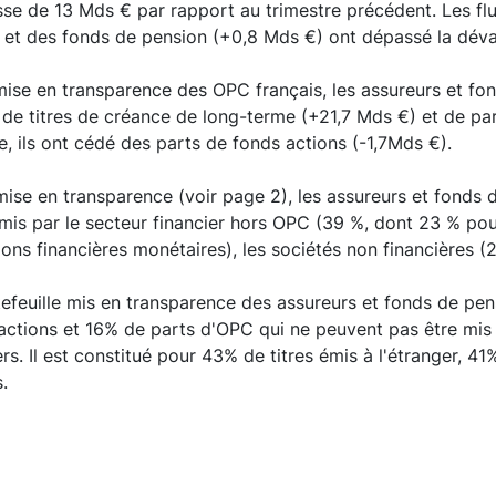
se de 13 Mds € par rapport au trimestre précédent. Les fl
et des fonds de pension (+0,8 Mds €) ont dépassé la dévalo
ise en transparence des OPC français, les assureurs et fon
 de titres de créance de long-terme (+21,7 Mds €) et de p
se, ils ont cédé des parts de fonds actions (-1,7Mds €).
ise en transparence (voir page 2), les assureurs et fonds 
émis par le secteur financier hors OPC (39 %, dont 23 % pour
tions financières monétaires), les sociétés non financières 
efeuille mis en transparence des assureurs et fonds de pe
ctions et 16% de parts d'OPC qui ne peuvent pas être mis 
rs. Il est constitué pour 43% de titres émis à l'étranger, 
s.