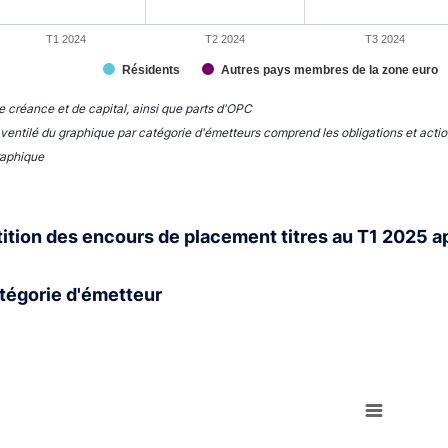
T1 2024
T2 2024
T3 2024
Résidents
Autres pays membres de la zone euro
interactive chart.
e créance et de capital, ainsi que parts d'OPC
ventilé du graphique par catégorie d'émetteurs comprend les obligations et actio
raphique
ition des encours de placement titres au T1 2025 
tégorie d'émetteur
rt with 5 slices.