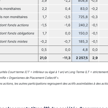
)
3,9
-2,2
808,8
-0,5
s monétaires
2,2
0,4
83,0
-0,2
s non monétaires
1,7
-2,5
725,8
-0,3
dont fonds actions
-1,5
-1,6
240,2
-0,1
dont fonds obligations
1,7
0,0
150,0
-0,1
dont fonds mixtes
-0,2
-0,7
185,3
-0,1
0,5
0,0
4,8
0,0
21,0
-11,3
2 257,5
2,9
rités Court terme (CT = inférieur ou égal à 1 an) et Long Terme (LT = strictement 
nifie « Organismes de Placement Collectif ».
es actions, les autres participations regroupent des actifs assimilables à des a