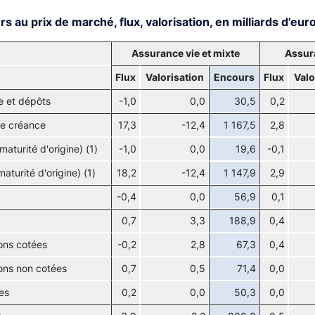
s au prix de marché, flux, valorisation, en milliards d'eur
Assurance vie et mixte
Assur
Flux
Valorisation
Encours
Flux
Valo
e et dépôts
-1,0
0,0
30,5
0,2
de créance
17,3
-12,4
1 167,5
2,8
maturité d'origine) (1)
-1,0
0,0
19,6
-0,1
maturité d'origine) (1)
18,2
-12,4
1 147,9
2,9
-0,4
0,0
56,9
0,1
0,7
3,3
188,9
0,4
ons cotées
-0,2
2,8
67,3
0,4
ons non cotées
0,7
0,5
71,4
0,0
es
0,2
0,0
50,3
0,0