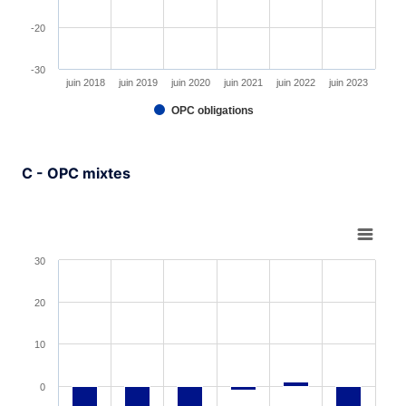
-20
-30
juin 2018
juin 2019
juin 2020
juin 2021
juin 2022
juin 2023
OPC obligations
End of interactive chart.
C - OPC mixtes
Chart
Bar chart with 6 bars.
30
View as data table, Chart
The chart has 1 X axis displaying XAxis.
20
The chart has 1 Y axis displaying YAxis. Range: -30 to 3
10
0