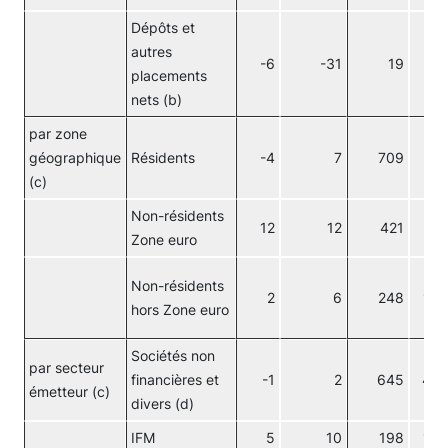
Dépôts et
autres
-6
-31
19
1
placements
nets (b)
par zone
géographique
Résidents
-4
7
709
51
(c)
Non-résidents
12
12
421
31
Zone euro
Non-résidents
2
6
248
18
hors Zone euro
Sociétés non
par secteur
financières et
-1
2
645
47
émetteur (c)
divers (d)
IFM
5
10
198
14