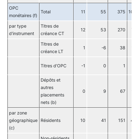
OPC
Total
11
55
375
100
monétaires (f)
par type
Titres de
12
53
270
72
d'instrument
créance CT
Titres de
1
-6
38
10
créance LT
Titres d'OPC
-1
0
1
0
Dépôts et
autres
0
9
67
18
placements
nets (b)
par zone
géographique
Résidents
10
41
151
49
(c)
Non-résidents