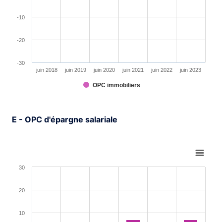
-10
-20
-30
juin 2018
juin 2019
juin 2020
juin 2021
juin 2022
juin 2023
OPC immobiliers
End of interactive chart.
E - OPC d'épargne salariale
Chart
Bar chart with 6 bars.
30
View as data table, Chart
The chart has 1 X axis displaying XAxis.
20
The chart has 1 Y axis displaying YAxis. Range: -30 to 3
10