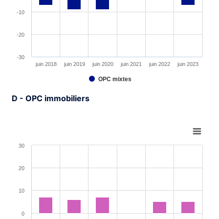
-10
-20
-30
juin 2018
juin 2019
juin 2020
juin 2021
juin 2022
juin 2023
OPC mixtes
End of interactive chart.
D - OPC immobiliers
Chart
Bar chart with 6 bars.
30
View as data table, Chart
The chart has 1 X axis displaying XAxis.
20
The chart has 1 Y axis displaying YAxis. Range: -30 to 3
10
0