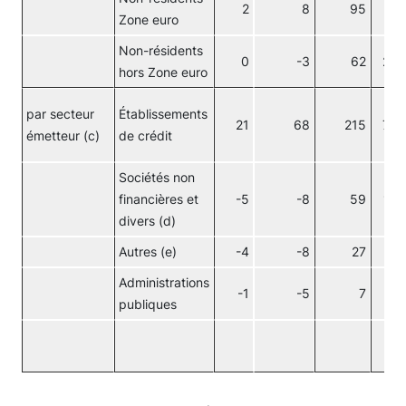
2
8
95
31
Zone euro
Non-résidents
0
-3
62
20
hors Zone euro
par secteur
Établissements
21
68
215
70
émetteur (c)
de crédit
Sociétés non
financières et
-5
-8
59
19
divers (d)
Autres (e)
-4
-8
27
9
Administrations
-1
-5
7
2
publiques