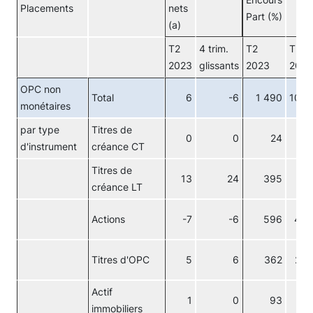
Encours
Placements
nets
Part (%)
(a)
T2
4 trim.
T2
T2
2023
glissants
2023
2023
OPC non
Total
6
-6
1 490
100
monétaires
par type
Titres de
0
0
24
2
d'instrument
créance CT
Titres de
13
24
395
27
créance LT
Actions
-7
-6
596
40
Titres d'OPC
5
6
362
24
Actif
1
0
93
6
immobiliers