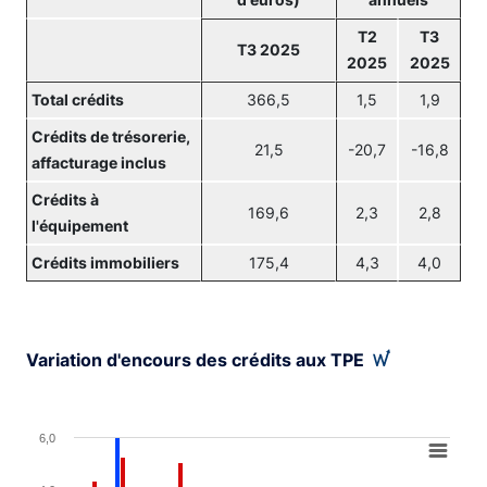
d'euros)
annuels
T2
T3
T3 2025
2025
2025
Total crédits
366,5
1,5
1,9
Crédits de trésorerie,
21,5
-20,7
-16,8
affacturage inclus
Crédits à
169,6
2,3
2,8
l'équipement
Crédits immobiliers
175,4
4,3
4,0
Variation d'encours des crédits aux TPE
Chart
6,0
Bar chart with 3 data series.