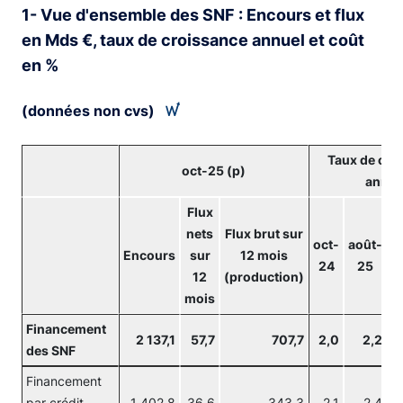
1- Vue d'ensemble des SNF : Encours et flux
en Mds €, taux de croissance annuel et coût
en %
(données non cvs)
Taux de cro
oct-25 (p)
annue
Flux
nets
Flux brut sur
s
oct-
août-
Encours
sur
12 mois
24
25
12
(production)
mois
Financement
2 137,1
57,7
707,7
2,0
2,2
des SNF
Financement