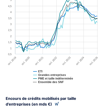
5
Line chart with 4 lines.
4,5
View as data table, Chart
4
The chart has 1 X axis displaying XAxis.
3,5
The chart has 1 Y axis displaying YAxis. Range: 0.5 to 5
3
2,5
2
1,5
1
0,5
oct. 2023
oct. 2024
oct. 2019
oct. 2025
oct. 2020
oct. 2021
oct. 2022
ETI
Grandes entreprises
PME et taille indéterminée
Ensemble des SNF
End of interactive chart.
Encours de crédits mobilisés par taille
d'entreprises (en mds €)