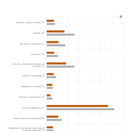
Agriculture, sylviculture et pêche (AZ)
Industries (BE)
dont industrie manufacturière (C)
Construction (FZ)
Commerce ; réparation d’automobiles et de
motocycles (G)
Transports et entreposage (H)
Hébergement et restauration (I)
Information et communication (JZ)
Activités immobilières (LZ) (*)
Conseils et services aux entreprises (MN)
Enseignement, Santé humaine, action sociale et
services aux ménages(P à S)