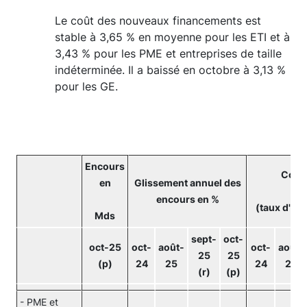
Le coût des nouveaux financements est
stable à 3,65 % en moyenne pour les ETI et à
3,43 % pour les PME et entreprises de taille
indéterminée. Il a baissé en octobre à 3,13 %
pour les GE.
Encours
Coût
en
Glissement annuel des
encours en %
(taux d'int
Mds
sept-
oct-
oct-25
oct-
août-
oct-
août-
25
25
(p)
24
25
24
25
(r)
(p)
- PME et