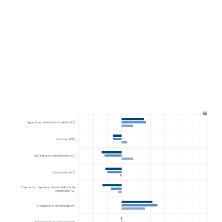
Bar chart with 3 data series.
View as data table, Chart
The chart has 1 X axis displaying categories.
The chart has 1 Y axis displaying values. Range: -6 to 12
Agriculture, sylviculture et pêche (AZ)
Industries (BE)
dont industrie manufacturière (C)
Construction (FZ)
Commerce ; réparation d’automobiles et de
motocycles (G)
Transports et entreposage (H)