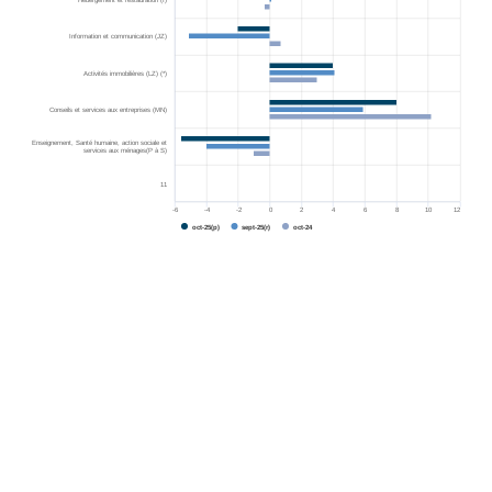
Hébergement et restauration (I)
Information et communication (JZ)
Activités immobilières (LZ) (*)
Conseils et services aux entreprises (MN)
Enseignement, Santé humaine, action sociale et
services aux ménages(P à S)
11
-6
-4
-2
0
2
4
6
8
10
12
oct-25(p)
sept-25(r)
oct-24