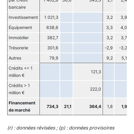
par crédit
1 402,8
36,6
343,3
2,1
2,4
bancaire
Investissement
1 021,3
3,2
3,9
Équipement
638,6
3,3
4,0
Immobilier
382,7
3,2
3,7
Trésorerie
301,6
-2,9
-3,2
Autres
79,9
9,2
5,1
Crédits <= 1
121,3
million €
Crédits > 1
222,0
million €
Financement
734,3
21,1
364,4
1,8
1,9
de marché
(r) : données révisées ; (p) : données provisoires