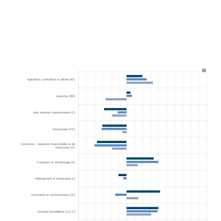
The chart has 1 X axis displaying categories.
The chart has 1 Y axis displaying values. Range: -6 to 10
Agriculture, sylviculture et pêche (AZ)
Industries (BE)
dont industrie manufacturière (C)
Construction (FZ)
Commerce ; réparation d’automobiles et de
motocycles (G)
Transports et entreposage (H)
Hébergement et restauration (I)
Information et communication (JZ)
Activités immobilières (LZ) (*)