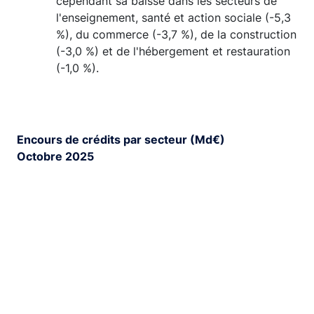
cependant sa baisse dans les secteurs de
l'enseignement, santé et action sociale (-5,3
%), du commerce (-3,7 %), de la construction
(-3,0 %) et de l'hébergement et restauration
(-1,0 %).
Encours de crédits par secteur (Md€)
Octobre 2025
Chart
Bar chart with 2 data series.
View as data table, Chart
The chart has 1 X axis displaying categories.
The chart has 1 Y axis displaying values. Range: 0 to 70