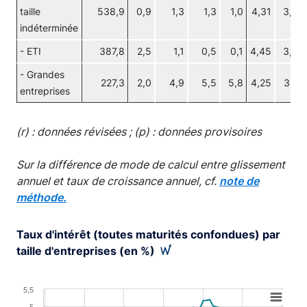
taille
538,9
0,9
1,3
1,3
1,0
4,31
3,39
indéterminée
- ETI
387,8
2,5
1,1
0,5
0,1
4,45
3,59
- Grandes
227,3
2,0
4,9
5,5
5,8
4,25
3,02
entreprises
(r) : données révisées ; (p) : données provisoires
Sur la différence de mode de calcul entre glissement
annuel et taux de croissance annuel, cf.
note de
méthode.
Taux d'intérêt (toutes maturités confondues) par
taille d'entreprises (en %)
Chart
5,5