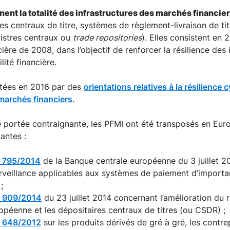
nt la totalité des infrastructures des marchés financie
es centraux de titre, systèmes de règlement-livraison de ti
istres centraux ou
trade repositories
). Elles consistent en
ncière de 2008, dans l’objectif de renforcer la résilience des 
lité financière.
étées en 2016 par des
orientations relatives à la résilience 
 marchés financiers
.
 portée contraignante, les PFMI ont été transposés en Eur
antes :
° 795/2014
de la Banque centrale européenne du 3 juillet 2
rveillance applicables aux systèmes de paiement d’import
;
° 909/2014
du 23 juillet 2014 concernant l’amélioration du 
opéenne et les dépositaires centraux de titres (ou CSDR) ;
° 648/2012
sur les produits dérivés de gré à gré, les contre