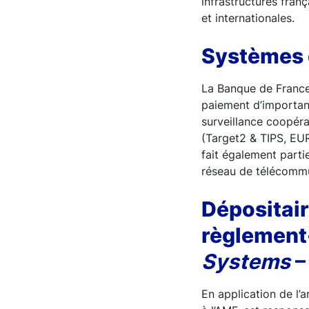
infrastructures fran
et internationales.
Systèmes 
La Banque de France
paiement d’importan
surveillance coopéra
(Target2 & TIPS, EU
fait également parti
réseau de télécommu
Dépositair
règlement
Systems
–
En application de l’