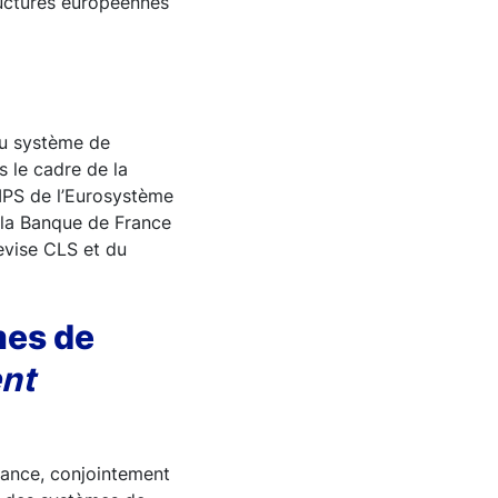
tructures européennes
du système de
 le cadre de la
SIPS de l’Eurosystème
 la Banque de France
evise CLS et du
mes de
ent
France, conjointement