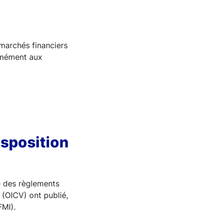
marchés financiers
rmément aux
nsposition
e des règlements
 (OICV) ont publié,
MI).