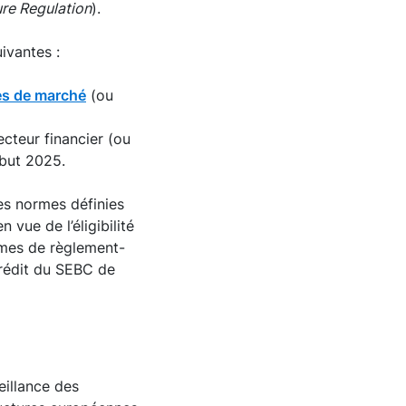
re Regulation
).
ivantes :
res de marché
(ou
ecteur financier (ou
but 2025.
es normes définies
 vue de l’éligibilité
tèmes de règlement-
 crédit du SEBC de
eillance des