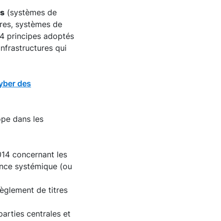
rs
(systèmes de
tres, systèmes de
 24 principes adoptés
infrastructures qui
cyber des
ope dans les
014 concernant les
ance systémique (ou
règlement de titres
parties centrales et