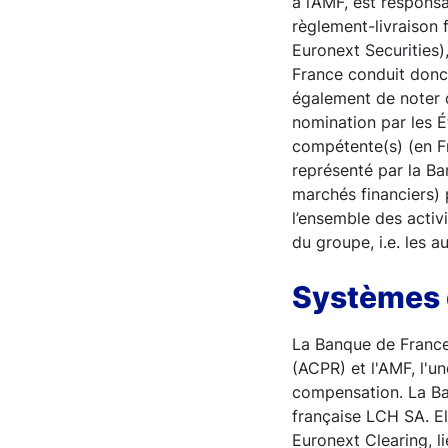
à l’AMF, est respons
règlement-livraison 
Euronext Securities)
France conduit donc 
également de noter q
nomination par les É
compétente(s) (en Fr
représenté par la Ba
marchés financiers) p
l’ensemble des activ
du groupe, i.e. les 
Systèmes 
La Banque de France 
(ACPR) et l'AMF, l'u
compensation. La Ba
française LCH SA. El
Euronext Clearing, l