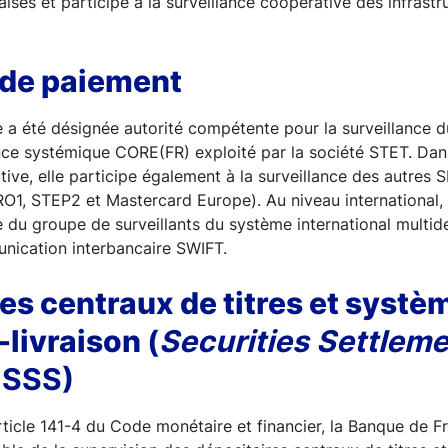
çaises et participe à la surveillance coopérative des infras
de paiement
 a été désignée autorité compétente pour la surveillance 
ce systémique CORE(FR) exploité par la société STET. Dans
tive, elle participe également à la surveillance des autres 
RO1, STEP2 et Mastercard Europe). Au niveau international,
e du groupe de surveillants du système international multid
nication interbancaire SWIFT.
es centraux de titres et systè
-livraison
(
Securities Settlem
 SSS)
article 141-4 du Code monétaire et financier, la Banque de 