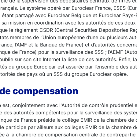
able de la supervision des dépositaires centraux de titres 
français. Le système opéré par Euroclear France, ESES (Eur
, étant partagé avec Euroclear Belgique et Euroclear Pays-
sa mission en coordination avec les autorités de ces deux 
ue le règlement CSDR (Central Securities Depositories Regu
tats membres de l’Union européenne d’une ou plusieurs auto
ance, l’AMF et la Banque de France) et d’autorités concern
nque de France) pour la surveillance des SSS ; l’AEMF (Aut
ublie sur son site Internet la liste de ces autorités. Enfin, l
ités du groupe Euroclear est assurée par l’ensemble des au
autorités des pays où un SSS du groupe Euroclear opère.
de compensation
est, conjointement avec l'Autorité de contrôle prudentiel e
ne des autorités compétentes pour la surveillance des syst
nque de France préside le collège EMIR de la chambre de
le participe par ailleurs aux collèges EMIR de la chambre
iée à la chambre de compensation centrale de contrepartie