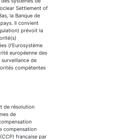
et des systèmes de
oclear Settlement of
Bas, la Banque de
pays. Il convient
lation) prévoit la
rité(s)
ées (l’Eurosystème
orité européenne des
a surveillance de
torités compétentes
t de résolution
èmes de
 compensation
 de compensation
 (CCP) française par