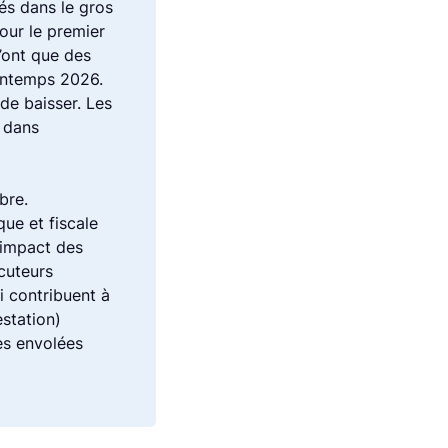
dés dans le gros
our le premier
’ont que des
intemps 2026.
de baisser. Les
s dans
bre.
que et fiscale
L’impact des
cuteurs
i contribuent à
estation)
des envolées