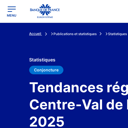
egion
Banque de France - Menu Principal
MENU
Accueil
Publications et statistiques
Statistiques
Statistiques
Conjoncture
Tendances régi
Centre-Val de 
2025