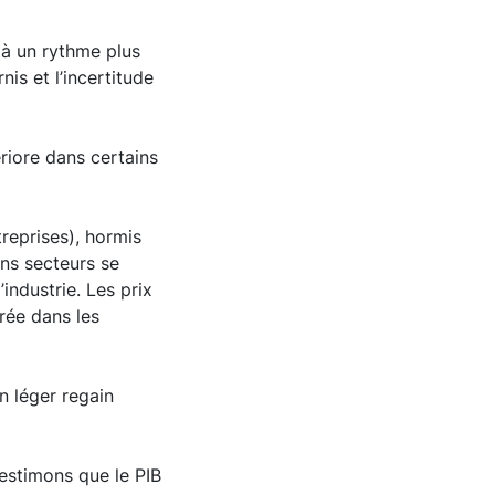
s à un rythme plus
is et l’incertitude
ériore dans certains
treprises), hormis
ins secteurs se
industrie. Les prix
rée dans les
n léger regain
 estimons que le PIB