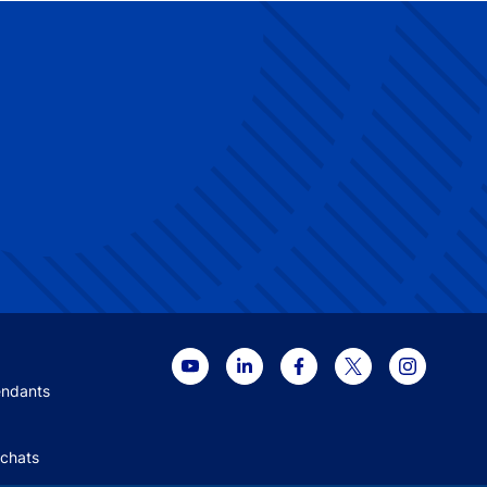
 menu
endants
Achats