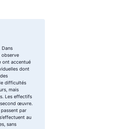
t. Dans
on observe
e ont accentué
viduelles dont
 des
 difficultés
urs, mais
. Les effectifs
le second œuvre.
é passent par
s’effectuent au
es, sans