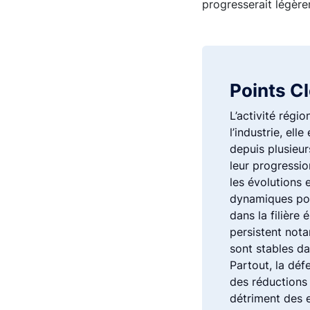
progresserait légère
Points C
L’activité régio
l’industrie, ell
depuis plusieu
leur progressio
les évolutions 
dynamiques pour
dans la filière
persistent nota
sont stables da
Partout, la déf
des réductions 
détriment des 