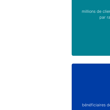
millions de clie
par r
bénéficiaires d