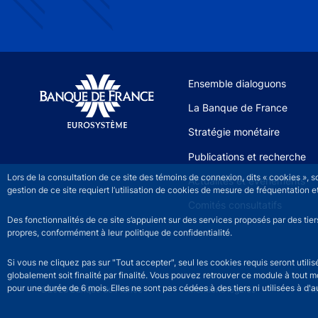
Site navigation
Ensemble dialoguons
La Banque de France
Stratégie monétaire
Publications et recherche
Lors de la consultation de ce site des témoins de connexion, dits « cookies », 
Actualités et événements
gestion de ce site requiert l’utilisation de cookies de mesure de fréquentatio
Comités consultatifs
Des fonctionnalités de ce site s’appuient sur des services proposés par des tie
propres, conformément à leur politique de confidentialité.
Si vous ne cliquez pas sur "Tout accepter", seul les cookies requis seront util
globalement soit finalité par finalité. Vous pouvez retrouver ce module à tout 
pour une durée de 6 mois. Elles ne sont pas cédées à des tiers ni utilisées à d'au
©2026 Banque de France
Footer legal notice men
Mentions légales
Ac