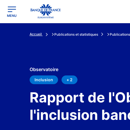
egion
Banque de France - Menu Principal
MENU
Accueil
Publications et statistiques
Publications
Observatoire
Inclusion
+ 2
Rapport de l'O
l'inclusion ba