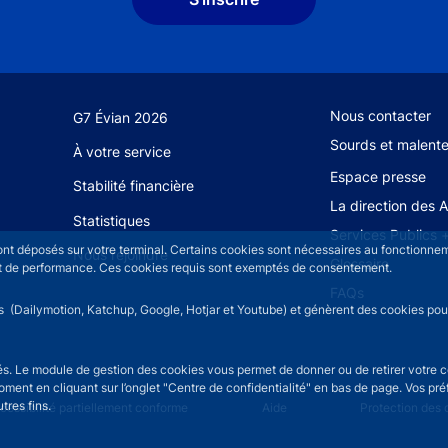
Footer secondary
Nous contacter
G7 Évian 2026
Sourds et malent
À votre service
Espace presse
Stabilité financière
La direction des 
Statistiques
Services Publics 
sont déposés sur votre terminal. Certains cookies sont nécessaires au fonctionneme
Nous rejoindre
Glossaire
n et de performance. Ces cookies requis sont exemptés de consentement.
FAQs
rs (Dailymotion, Katchup, Google, Hotjar et Youtube) et génèrent des cookies pour 
isés. Le module de gestion des cookies vous permet de donner ou de retirer votre 
moment en cliquant sur l’onglet "Centre de confidentialité" en bas de page. Vos p
tres fins.
u
cessibilité partiellement conforme
Aide
Protection des