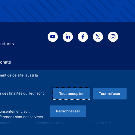
 menu
endants
Achats
+
nt de ce site, aussi la
des finalités qui leur sont
Tout accepter
Tout refuser
Personnaliser
consentement, soit
références sont conservées
 données
Gestion des cookies
Plan du site