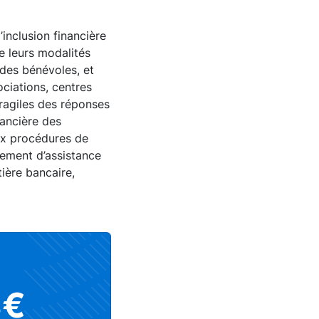
’inclusion financière
de leurs modalités
 des bénévoles, et
ociations, centres
fragiles des réponses
nancière des
aux procédures de
lement d’assistance
ière bancaire,
8€