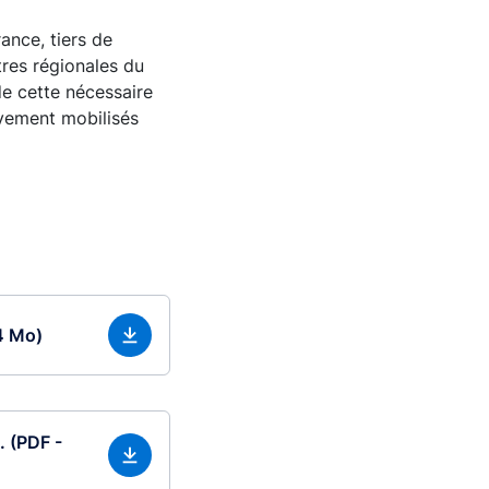
ance, tiers de
tres régionales du
de cette nécessaire
ivement mobilisés
84 Mo)
. (PDF -