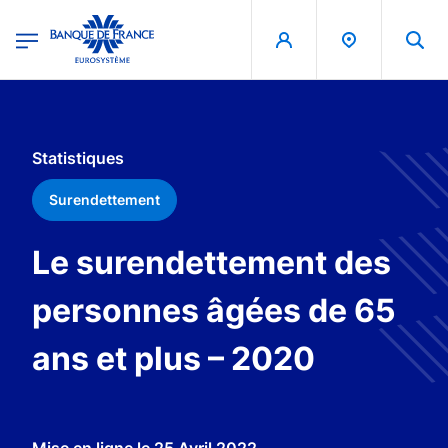
egion
Banque de France - Menu Principal
Aller au contenu principal
Statistiques
Surendettement
Le surendettement des
personnes âgées de 65
ans et plus – 2020