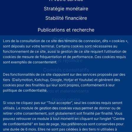
Stratégie monétaire
Stabilité financière
Publications et recherche
Statistiques
Lors de la consultation de ce site des témoins de connexion, dits « cookies »,
sont déposés sur votre terminal. Certains cookies sont nécessaires au
Actualités et événements
fonctionnement de ce site, aussi la gestion de ce site requiert l’utilisation de
cookies de mesure de fréquentation et de performance. Ces cookies requis
Nous rejoindre
sont exemptés de consentement.
Comités consultatifs
Des fonctionnalités de ce site s’appuient sur des services proposés par des
tiers (Dailymotion, Katchup, Google, Hotjar et Youtube) et génèrent des
Footer secondary menu
Nous contacter
cookies pour des finalités qui leur sont propres, conformément à leur
politique de confidentialité.
Sourds et malentendants
Espace presse
Si vous ne cliquez pas sur "Tout accepter", seul les cookies requis seront
La direction des Achats
utilisés. Le module de gestion des cookies vous permet de donner ou de
retirer votre consentement, soit globalement soit finalité par finalité. Vous
Services Publics +
pouvez retrouver ce module à tout moment en cliquant sur l’onglet "Centre
de confidentialité" en bas de page. Vos préférences sont conservées pour
Glossaire
une durée de 6 mois. Elles ne sont pas cédées à des tiers ni utilisées à