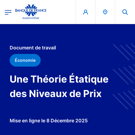
egion
Banque de France - Menu Principal
Aller au contenu principal
Document de travail
Économie
Une Théorie Étatique
des Niveaux de Prix
Mise en ligne le
8 Décembre 2025