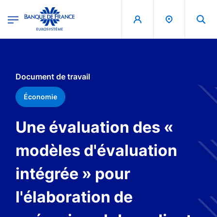
egion
Banque de France - Menu Principal
Aller au contenu principal
Document de travail
Économie
Une évaluation des «
modèles d'évaluation
intégrée » pour
l'élaboration de