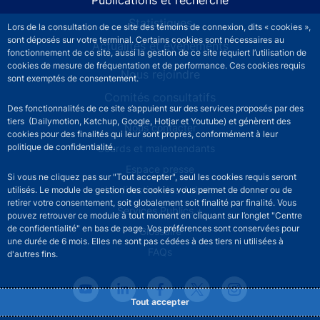
Statistiques
Lors de la consultation de ce site des témoins de connexion, dits « cookies »,
sont déposés sur votre terminal. Certains cookies sont nécessaires au
Actualités et événements
fonctionnement de ce site, aussi la gestion de ce site requiert l’utilisation de
cookies de mesure de fréquentation et de performance. Ces cookies requis
Nous rejoindre
sont exemptés de consentement.
Comités consultatifs
Des fonctionnalités de ce site s’appuient sur des services proposés par des
tiers (Dailymotion, Katchup, Google, Hotjar et Youtube) et génèrent des
Footer secondary menu
Nous contacter
cookies pour des finalités qui leur sont propres, conformément à leur
politique de confidentialité.
Sourds et malentendants
Espace presse
Si vous ne cliquez pas sur "Tout accepter", seul les cookies requis seront
La direction des Achats
utilisés. Le module de gestion des cookies vous permet de donner ou de
retirer votre consentement, soit globalement soit finalité par finalité. Vous
Services Publics +
pouvez retrouver ce module à tout moment en cliquant sur l’onglet "Centre
de confidentialité" en bas de page. Vos préférences sont conservées pour
Glossaire
une durée de 6 mois. Elles ne sont pas cédées à des tiers ni utilisées à
FAQs
d'autres fins.
Tout accepter