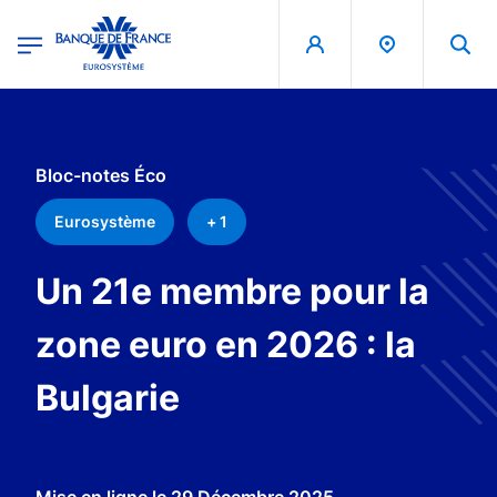
egion
Banque de France - Menu Principal
Aller au contenu principal
Bloc-notes Éco
Eurosystème
+ 1
Un 21e membre pour la
zone euro en 2026 : la
Bulgarie