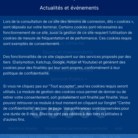
Actualités et événements
Nous rejoindre
Lors de la consultation de ce site des témoins de connexion, dits « cookies »,
sont déposés sur votre terminal. Certains cookies sont nécessaires au
Comités consultatifs
fonctionnement de ce site, aussi la gestion de ce site requiert l’utilisation de
cookies de mesure de fréquentation et de performance. Ces cookies requis
Footer secondary menu
Nous contacter
sont exemptés de consentement.
Sourds et malentendants
Des fonctionnalités de ce site s’appuient sur des services proposés par des
Espace presse
tiers (Dailymotion, Katchup, Google, Hotjar et Youtube) et génèrent des
cookies pour des finalités qui leur sont propres, conformément à leur
La direction des Achats
politique de confidentialité.
Services Publics +
Si vous ne cliquez pas sur "Tout accepter", seul les cookies requis seront
Glossaire
utilisés. Le module de gestion des cookies vous permet de donner ou de
FAQs
retirer votre consentement, soit globalement soit finalité par finalité. Vous
pouvez retrouver ce module à tout moment en cliquant sur l’onglet "Centre
de confidentialité" en bas de page. Vos préférences sont conservées pour
une durée de 6 mois. Elles ne sont pas cédées à des tiers ni utilisées à
d'autres fins.
Footer legal notice menu
Mentions légales
Accessibilité partiellement conforme
Aide
Protection des données
Gestion des cookies
Plan du site