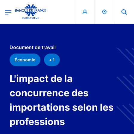
egion
Banque de France - Menu Principal
Aller au contenu principal
Document de travail
Économie
+ 1
L'impact de la
concurrence des
importations selon les
professions