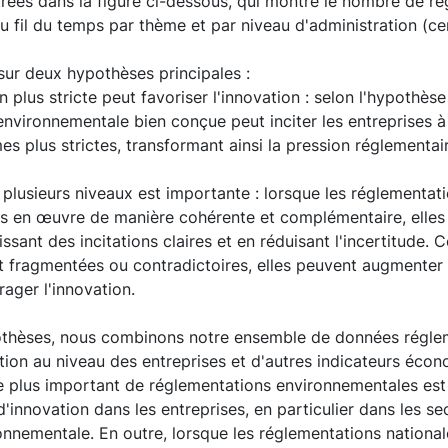
strées dans la figure ci-dessous, qui montre le nombre de r
 fil du temps par thème et par niveau d'administration (cen
sur deux hypothèses principales :
 plus stricte peut favoriser l'innovation : selon l'hypothès
nvironnementale bien conçue peut inciter les entreprises à
s plus strictes, transformant ainsi la pression réglementa
plusieurs niveaux est importante : lorsque les réglementati
es en œuvre de manière cohérente et complémentaire, elles
issant des incitations claires et en réduisant l'incertitude. 
t fragmentées ou contradictoires, elles peuvent augmenter 
ager l'innovation.
othèses, nous combinons notre ensemble de données régle
tion au niveau des entreprises et d'autres indicateurs écon
 plus important de réglementations environnementales est
d'innovation dans les entreprises, en particulier dans les s
onnementale. En outre, lorsque les réglementations national