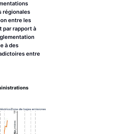
ementations
s régionales
ion entre les
t par rapport à
églementation
e à des
adictoires entre
ministrations