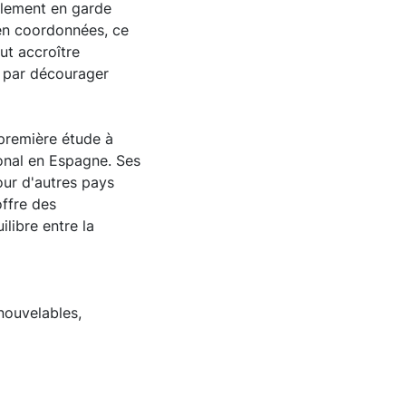
galement en garde
ien coordonnées, ce
ut accroître
it par décourager
 première étude à
ional en Espagne. Ses
our d'autres pays
ffre des
libre entre la
nouvelables,