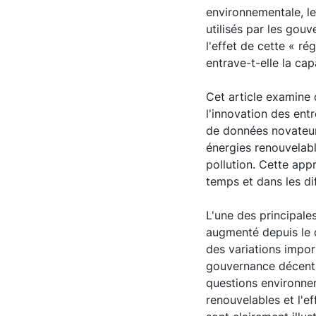
environnementale, le
utilisés par les gou
l'effet de cette « ré
entrave-t-elle la ca
Cet article examine 
l'innovation des en
de données novateur 
énergies renouvelable
pollution. Cette app
temps et dans les di
L'une des principal
augmenté depuis le d
des variations import
gouvernance décentra
questions environne
renouvelables et l'e