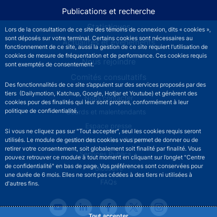
Publications et recherche
Statistiques
Lors de la consultation de ce site des témoins de connexion, dits « cookies »,
sont déposés sur votre terminal. Certains cookies sont nécessaires au
Actualités et événements
fonctionnement de ce site, aussi la gestion de ce site requiert l’utilisation de
cookies de mesure de fréquentation et de performance. Ces cookies requis
Nous rejoindre
sont exemptés de consentement.
Comités consultatifs
Des fonctionnalités de ce site s’appuient sur des services proposés par des
tiers (Dailymotion, Katchup, Google, Hotjar et Youtube) et génèrent des
Footer secondary menu
Nous contacter
cookies pour des finalités qui leur sont propres, conformément à leur
politique de confidentialité.
Sourds et malentendants
Espace presse
Si vous ne cliquez pas sur "Tout accepter", seul les cookies requis seront
La direction des Achats
utilisés. Le module de gestion des cookies vous permet de donner ou de
retirer votre consentement, soit globalement soit finalité par finalité. Vous
Services Publics +
pouvez retrouver ce module à tout moment en cliquant sur l’onglet "Centre
de confidentialité" en bas de page. Vos préférences sont conservées pour
Glossaire
une durée de 6 mois. Elles ne sont pas cédées à des tiers ni utilisées à
FAQs
d'autres fins.
Tout accepter