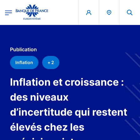
egion
Banque de France - Menu Principal
Aller au contenu principal
Publication
Inflation
+ 2
Inflation et croissance :
des niveaux
d’incertitude qui restent
élevés chez les