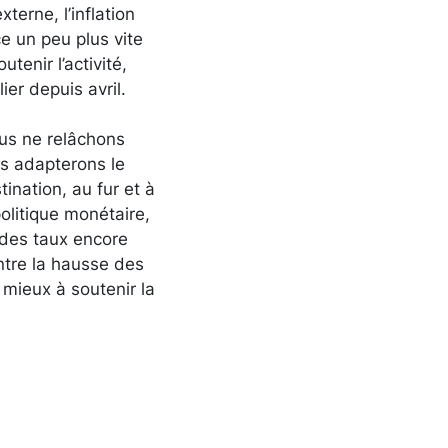
terne, l’inflation
ce un peu plus vite
enir l’activité,
er depuis avril.
ous ne relâchons
us adapterons le
ination, au fur et à
olitique monétaire,
c des taux encore
ntre la hausse des
e mieux à soutenir la