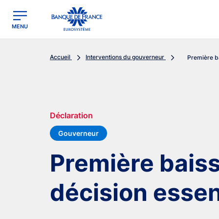
egion
Banque de France - Menu Principal
MENU
Accueil
Interventions du gouverneur
Première ba
Déclaration
Gouverneur
Première baiss
décision essen