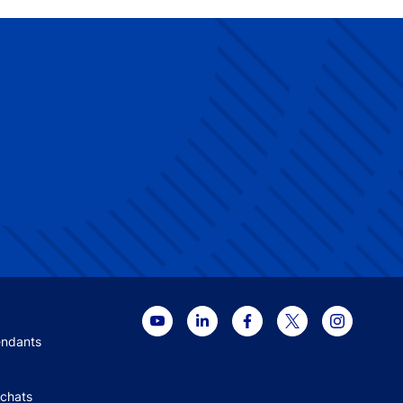
 menu
endants
Achats