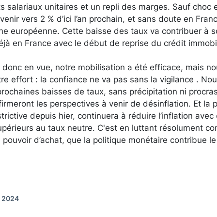
 salariaux unitaires et un repli des marges. Sauf choc ex
venir vers 2 % d’ici l’an prochain, et sans doute en Fran
 européenne. Cette baisse des taux va contribuer à sout
jà en France avec le début de reprise du crédit immobili
t donc en vue, notre mobilisation a été efficace, mais n
re effort : la confiance ne va pas sans la vigilance . No
rochaines baisses de taux, sans précipitation ni procrast
rmeront les perspectives à venir de désinflation. Et la p
strictive depuis hier, continuera à réduire l’inflation ave
upérieurs au taux neutre. C'est en luttant résolument co
le pouvoir d’achat, que la politique monétaire contribue l
t 2024