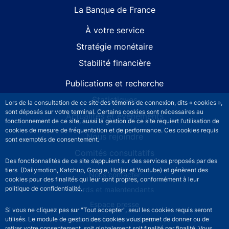
La Banque de France
À votre service
Stratégie monétaire
Stabilité financière
Publications et recherche
Statistiques
Lors de la consultation de ce site des témoins de connexion, dits « cookies »,
sont déposés sur votre terminal. Certains cookies sont nécessaires au
Actualités et événements
fonctionnement de ce site, aussi la gestion de ce site requiert l’utilisation de
cookies de mesure de fréquentation et de performance. Ces cookies requis
Nous rejoindre
sont exemptés de consentement.
Comités consultatifs
Des fonctionnalités de ce site s’appuient sur des services proposés par des
tiers (Dailymotion, Katchup, Google, Hotjar et Youtube) et génèrent des
Footer secondary menu
Nous contacter
cookies pour des finalités qui leur sont propres, conformément à leur
politique de confidentialité.
Sourds et malentendants
Espace presse
Si vous ne cliquez pas sur "Tout accepter", seul les cookies requis seront
La direction des Achats
utilisés. Le module de gestion des cookies vous permet de donner ou de
retirer votre consentement, soit globalement soit finalité par finalité. Vous