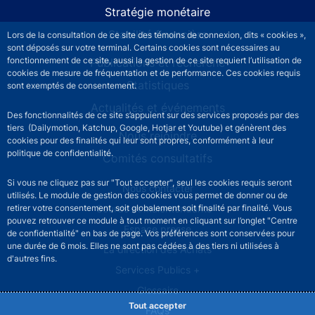
Stratégie monétaire
Stabilité financière
Lors de la consultation de ce site des témoins de connexion, dits « cookies »,
sont déposés sur votre terminal. Certains cookies sont nécessaires au
fonctionnement de ce site, aussi la gestion de ce site requiert l’utilisation de
Publications et recherche
cookies de mesure de fréquentation et de performance. Ces cookies requis
Statistiques
sont exemptés de consentement.
Actualités et événements
Des fonctionnalités de ce site s’appuient sur des services proposés par des
tiers (Dailymotion, Katchup, Google, Hotjar et Youtube) et génèrent des
Nous rejoindre
cookies pour des finalités qui leur sont propres, conformément à leur
politique de confidentialité.
Comités consultatifs
Si vous ne cliquez pas sur "Tout accepter", seul les cookies requis seront
Footer secondary menu
Nous contacter
utilisés. Le module de gestion des cookies vous permet de donner ou de
retirer votre consentement, soit globalement soit finalité par finalité. Vous
Sourds et malentendants
pouvez retrouver ce module à tout moment en cliquant sur l’onglet "Centre
Espace presse
de confidentialité" en bas de page. Vos préférences sont conservées pour
une durée de 6 mois. Elles ne sont pas cédées à des tiers ni utilisées à
La direction des Achats
d'autres fins.
Services Publics +
Glossaire
Tout accepter
FAQs