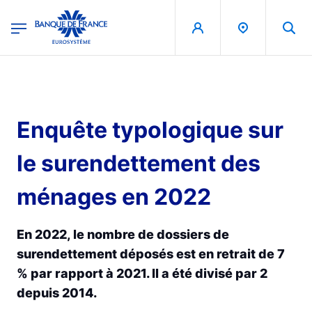
egion
Banque de France - Menu Principal
Aller au contenu principal
Enquête typologique sur
le surendettement des
ménages en 2022
En 2022, le nombre de dossiers de
surendettement déposés est en retrait de 7
% par rapport à 2021. Il a été divisé par 2
depuis 2014.