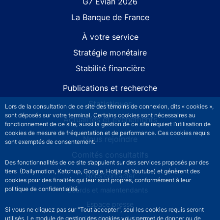
G7 Évian 2026
La Banque de France
À votre service
Stratégie monétaire
Stabilité financière
Publications et recherche
Statistiques
Lors de la consultation de ce site des témoins de connexion, dits « cookies »,
sont déposés sur votre terminal. Certains cookies sont nécessaires au
Actualités et événements
fonctionnement de ce site, aussi la gestion de ce site requiert l’utilisation de
cookies de mesure de fréquentation et de performance. Ces cookies requis
Nous rejoindre
sont exemptés de consentement.
Comités consultatifs
Des fonctionnalités de ce site s’appuient sur des services proposés par des
tiers (Dailymotion, Katchup, Google, Hotjar et Youtube) et génèrent des
Footer secondary menu
Nous contacter
cookies pour des finalités qui leur sont propres, conformément à leur
politique de confidentialité.
Sourds et malentendants
Espace presse
Si vous ne cliquez pas sur "Tout accepter", seul les cookies requis seront
La direction des Achats
utilisés. Le module de gestion des cookies vous permet de donner ou de