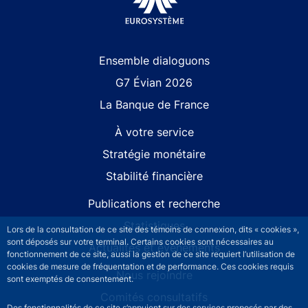
Site navigation
Ensemble dialoguons
G7 Évian 2026
La Banque de France
À votre service
Stratégie monétaire
Stabilité financière
Publications et recherche
Statistiques
Lors de la consultation de ce site des témoins de connexion, dits « cookies »,
sont déposés sur votre terminal. Certains cookies sont nécessaires au
Actualités et événements
fonctionnement de ce site, aussi la gestion de ce site requiert l’utilisation de
cookies de mesure de fréquentation et de performance. Ces cookies requis
Nous rejoindre
sont exemptés de consentement.
Comités consultatifs
Des fonctionnalités de ce site s’appuient sur des services proposés par des