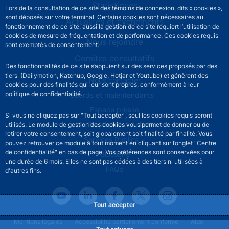
Statistiques
Lors de la consultation de ce site des témoins de connexion, dits « cookies »,
sont déposés sur votre terminal. Certains cookies sont nécessaires au
Actualités et événements
fonctionnement de ce site, aussi la gestion de ce site requiert l’utilisation de
cookies de mesure de fréquentation et de performance. Ces cookies requis
Nous rejoindre
sont exemptés de consentement.
Comités consultatifs
Des fonctionnalités de ce site s’appuient sur des services proposés par des
tiers (Dailymotion, Katchup, Google, Hotjar et Youtube) et génèrent des
Footer secondary menu
Nous contacter
cookies pour des finalités qui leur sont propres, conformément à leur
politique de confidentialité.
Sourds et malentendants
Espace presse
Si vous ne cliquez pas sur "Tout accepter", seul les cookies requis seront
La direction des Achats
utilisés. Le module de gestion des cookies vous permet de donner ou de
retirer votre consentement, soit globalement soit finalité par finalité. Vous
Services Publics +
pouvez retrouver ce module à tout moment en cliquant sur l’onglet "Centre
de confidentialité" en bas de page. Vos préférences sont conservées pour
Glossaire
une durée de 6 mois. Elles ne sont pas cédées à des tiers ni utilisées à
FAQs
d'autres fins.
Tout accepter
Footer legal notice menu
Mentions légales
Accessibilité partiellement conforme
Aide