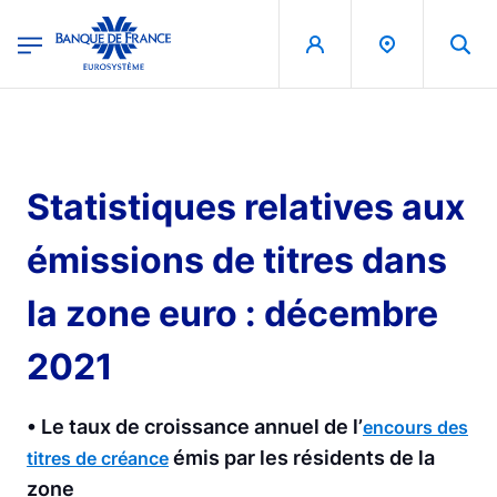
egion
Banque de France - Menu Principal
Aller au contenu principal
Statistiques relatives aux
émissions de titres dans
la zone euro : décembre
2021
• Le taux de croissance annuel de l’
encours des
émis par les résidents de la
titres de créance
zone