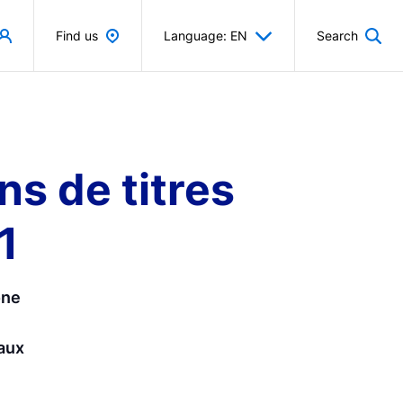
Find us
Language: EN
Search
ns de titres
1
zone
taux