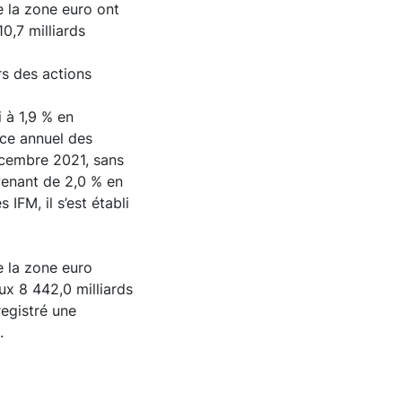
e la zone euro ont
0,7 milliards
rs des actions
i à 1,9 % en
ce annuel des
décembre 2021, sans
venant de 2,0 % en
IFM, il s’est établi
e la zone euro
aux 8 442,0 milliards
registré une
.