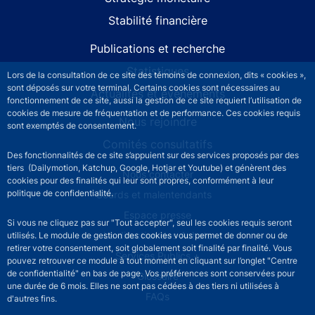
Stabilité financière
Publications et recherche
Statistiques
Lors de la consultation de ce site des témoins de connexion, dits « cookies »,
sont déposés sur votre terminal. Certains cookies sont nécessaires au
Actualités et événements
fonctionnement de ce site, aussi la gestion de ce site requiert l’utilisation de
cookies de mesure de fréquentation et de performance. Ces cookies requis
Nous rejoindre
sont exemptés de consentement.
Comités consultatifs
Des fonctionnalités de ce site s’appuient sur des services proposés par des
tiers (Dailymotion, Katchup, Google, Hotjar et Youtube) et génèrent des
Footer secondary menu
Nous contacter
cookies pour des finalités qui leur sont propres, conformément à leur
politique de confidentialité.
Sourds et malentendants
Espace presse
Si vous ne cliquez pas sur "Tout accepter", seul les cookies requis seront
La direction des Achats
utilisés. Le module de gestion des cookies vous permet de donner ou de
retirer votre consentement, soit globalement soit finalité par finalité. Vous
Services Publics +
pouvez retrouver ce module à tout moment en cliquant sur l’onglet "Centre
de confidentialité" en bas de page. Vos préférences sont conservées pour
Glossaire
une durée de 6 mois. Elles ne sont pas cédées à des tiers ni utilisées à
FAQs
d'autres fins.