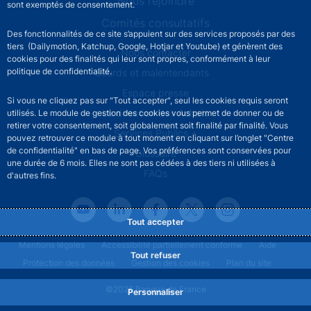
Nous rejoindre
sont exemptés de consentement.
Comités consultatifs
Des fonctionnalités de ce site s’appuient sur des services proposés par des
tiers (Dailymotion, Katchup, Google, Hotjar et Youtube) et génèrent des
Footer secondary menu
Nous contacter
cookies pour des finalités qui leur sont propres, conformément à leur
politique de confidentialité.
Sourds et malentendants
Espace presse
Si vous ne cliquez pas sur "Tout accepter", seul les cookies requis seront
La direction des Achats
utilisés. Le module de gestion des cookies vous permet de donner ou de
retirer votre consentement, soit globalement soit finalité par finalité. Vous
Services Publics +
pouvez retrouver ce module à tout moment en cliquant sur l’onglet "Centre
de confidentialité" en bas de page. Vos préférences sont conservées pour
Glossaire
une durée de 6 mois. Elles ne sont pas cédées à des tiers ni utilisées à
FAQs
d'autres fins.
Tout accepter
Footer legal notice menu
Mentions légales
Accessibilité partiellement conforme
Aide
Tout refuser
Protection des données
Gestion des cookies
Plan du site
©2026 Banque de France
Personnaliser