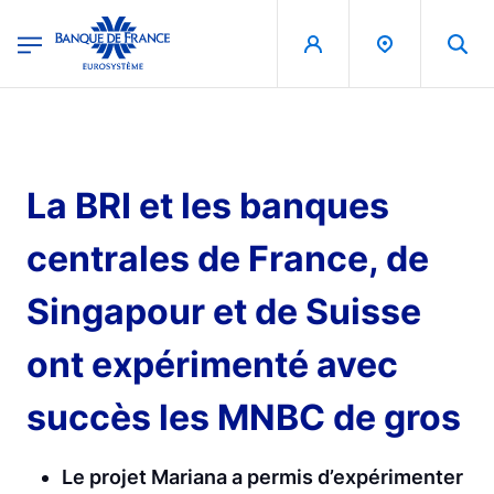
egion
Banque de France - Menu Principal
Aller au contenu principal
La BRI et les banques
centrales de France, de
Singapour et de Suisse
ont expérimenté avec
succès les MNBC de gros
Le projet Mariana a permis d’expérimenter