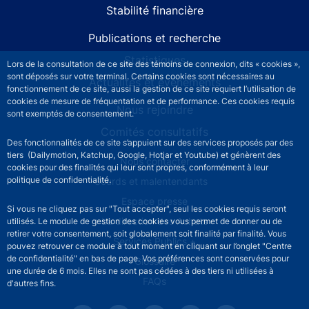
Stabilité financière
Publications et recherche
Statistiques
Lors de la consultation de ce site des témoins de connexion, dits « cookies »,
sont déposés sur votre terminal. Certains cookies sont nécessaires au
Actualités et événements
fonctionnement de ce site, aussi la gestion de ce site requiert l’utilisation de
cookies de mesure de fréquentation et de performance. Ces cookies requis
Nous rejoindre
sont exemptés de consentement.
Comités consultatifs
Des fonctionnalités de ce site s’appuient sur des services proposés par des
tiers (Dailymotion, Katchup, Google, Hotjar et Youtube) et génèrent des
Footer secondary menu
Nous contacter
cookies pour des finalités qui leur sont propres, conformément à leur
politique de confidentialité.
Sourds et malentendants
Espace presse
Si vous ne cliquez pas sur "Tout accepter", seul les cookies requis seront
La direction des Achats
utilisés. Le module de gestion des cookies vous permet de donner ou de
retirer votre consentement, soit globalement soit finalité par finalité. Vous
Services Publics +
pouvez retrouver ce module à tout moment en cliquant sur l’onglet "Centre
de confidentialité" en bas de page. Vos préférences sont conservées pour
Glossaire
une durée de 6 mois. Elles ne sont pas cédées à des tiers ni utilisées à
FAQs
d'autres fins.