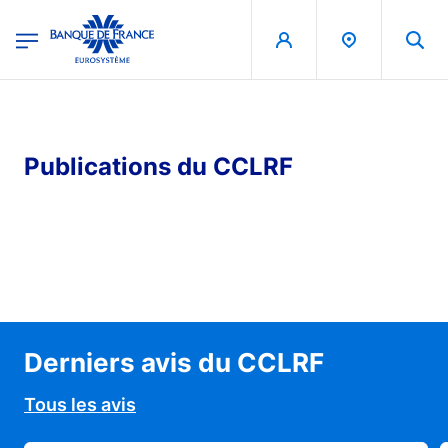
egion
Banque de France - Menu Principal
Aller au contenu principal
Publications du CCLRF
Derniers avis du CCLRF
Tous les avis