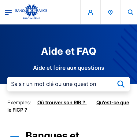
egion
Banque de France - Menu Principal
Aller au contenu principal
Aide et FAQ
Aide et foire aux questions
Exemples:
Où trouver son RIB ?
Qu'est-ce que
le FICP ?
Banques et