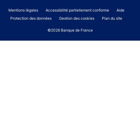
Footer legal notice menu
Mentions légales
Accessibilité partiellement conforme
Aide
Protection des données
Gestion des cookies
Plan du site
©2026 Banque de France