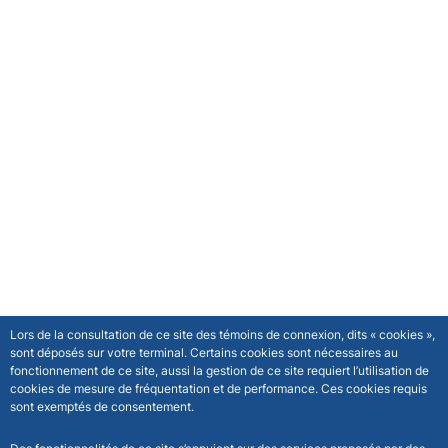
Lors de la consultation de ce site des témoins de connexion, dits « cookies »,
sont déposés sur votre terminal. Certains cookies sont nécessaires au
fonctionnement de ce site, aussi la gestion de ce site requiert l’utilisation de
cookies de mesure de fréquentation et de performance. Ces cookies requis
sont exemptés de consentement.