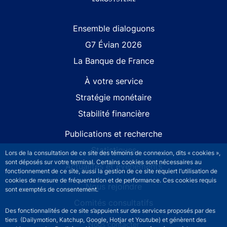
Site navigation
Ensemble dialoguons
G7 Évian 2026
La Banque de France
À votre service
Stratégie monétaire
Stabilité financière
Publications et recherche
Statistiques
Lors de la consultation de ce site des témoins de connexion, dits « cookies »,
sont déposés sur votre terminal. Certains cookies sont nécessaires au
Actualités et événements
fonctionnement de ce site, aussi la gestion de ce site requiert l’utilisation de
cookies de mesure de fréquentation et de performance. Ces cookies requis
Nous rejoindre
sont exemptés de consentement.
Comités consultatifs
Des fonctionnalités de ce site s’appuient sur des services proposés par des
tiers (Dailymotion, Katchup, Google, Hotjar et Youtube) et génèrent des
Footer secondary menu
Nous contacter