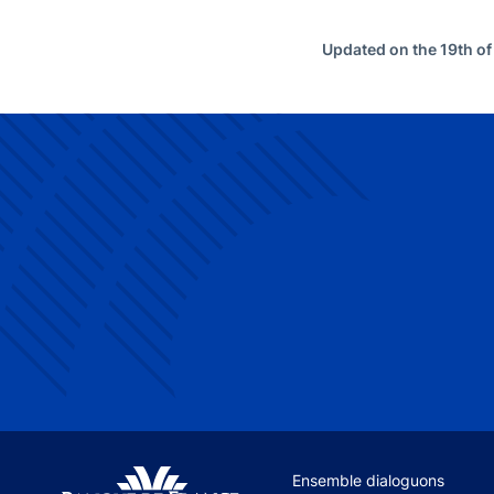
Updated on the 19th o
Site navigation
Ensemble dialoguons