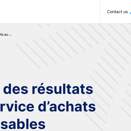
Skip to main content
Contact us
s au ...
des résultats
rvice d’achats
nsables