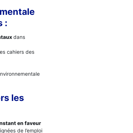
ementale
s :
ntaux
dans
es cahiers des
environnementale
rs les
stant en faveur
gnées de l’emploi