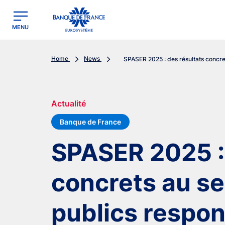
egion
Banque de France - Menu Principal
MENU
Home
News
SPASER 2025 : des résultats concret
Actualité
Banque de France
SPASER 2025 : 
concrets au se
publics respo