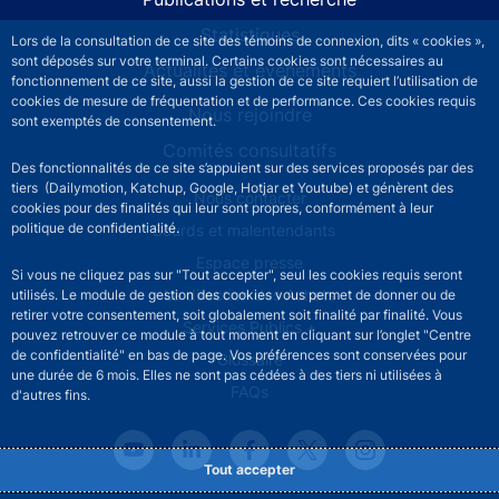
Statistiques
Lors de la consultation de ce site des témoins de connexion, dits « cookies »,
sont déposés sur votre terminal. Certains cookies sont nécessaires au
Actualités et événements
fonctionnement de ce site, aussi la gestion de ce site requiert l’utilisation de
cookies de mesure de fréquentation et de performance. Ces cookies requis
Nous rejoindre
sont exemptés de consentement.
Comités consultatifs
Des fonctionnalités de ce site s’appuient sur des services proposés par des
tiers (Dailymotion, Katchup, Google, Hotjar et Youtube) et génèrent des
Footer secondary menu
Nous contacter
cookies pour des finalités qui leur sont propres, conformément à leur
politique de confidentialité.
Sourds et malentendants
Espace presse
Si vous ne cliquez pas sur "Tout accepter", seul les cookies requis seront
La direction des Achats
utilisés. Le module de gestion des cookies vous permet de donner ou de
retirer votre consentement, soit globalement soit finalité par finalité. Vous
Services Publics +
pouvez retrouver ce module à tout moment en cliquant sur l’onglet "Centre
de confidentialité" en bas de page. Vos préférences sont conservées pour
Glossaire
une durée de 6 mois. Elles ne sont pas cédées à des tiers ni utilisées à
FAQs
d'autres fins.
Tout accepter