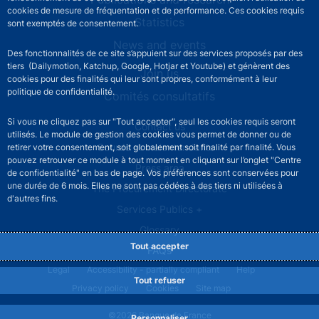
cookies de mesure de fréquentation et de performance. Ces cookies requis
Statistics
sont exemptés de consentement.
News and events
Des fonctionnalités de ce site s’appuient sur des services proposés par des
tiers (Dailymotion, Katchup, Google, Hotjar et Youtube) et génèrent des
Join us
cookies pour des finalités qui leur sont propres, conformément à leur
politique de confidentialité.
Comités consultatifs
Si vous ne cliquez pas sur "Tout accepter", seul les cookies requis seront
Footer secondary menu
Contact us
utilisés. Le module de gestion des cookies vous permet de donner ou de
Sourds et malentendants
retirer votre consentement, soit globalement soit finalité par finalité. Vous
pouvez retrouver ce module à tout moment en cliquant sur l’onglet "Centre
Press area
de confidentialité" en bas de page. Vos préférences sont conservées pour
une durée de 6 mois. Elles ne sont pas cédées à des tiers ni utilisées à
The Procurement Directorate
d'autres fins.
Services Publics +
Glossary
Tout accepter
FAQs
Footer legal notice menu
Legal
Accessibility - partially compliant
Help
Tout refuser
Privacy policy
Cookies
Site map
©2026 Banque de France
Personnaliser