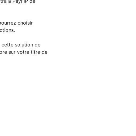
tra à PayFiP de
pourrez choisir
ctions.
à cette solution de
ore sur votre titre de