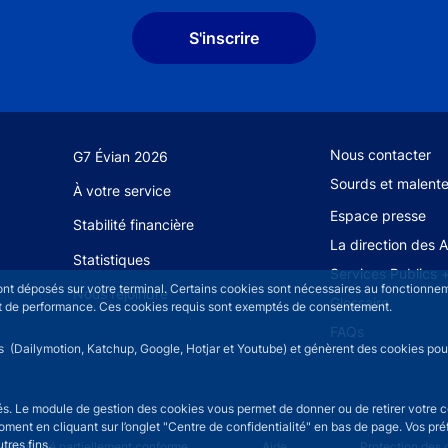
S'inscrire
Footer secondary
Nous contacter
G7 Évian 2026
Sourds et malent
À votre service
Espace presse
Stabilité financière
La direction des 
Statistiques
Services Publics 
sont déposés sur votre terminal. Certains cookies sont nécessaires au fonctionneme
Nous rejoindre
Glossaire
n et de performance. Ces cookies requis sont exemptés de consentement.
FAQs
rs (Dailymotion, Katchup, Google, Hotjar et Youtube) et génèrent des cookies pour 
isés. Le module de gestion des cookies vous permet de donner ou de retirer votre 
moment en cliquant sur l’onglet "Centre de confidentialité" en bas de page. Vos p
tres fins.
cessibilité partiellement conforme
Aide
Protection des