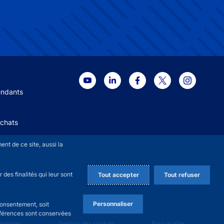
 menu
endants
Achats
+
nt de ce site, aussi la
des finalités qui leur sont
Tout accepter
Tout refuser
Personnaliser
consentement, soit
références sont conservées
 données
Gestion des cookies
Plan du site