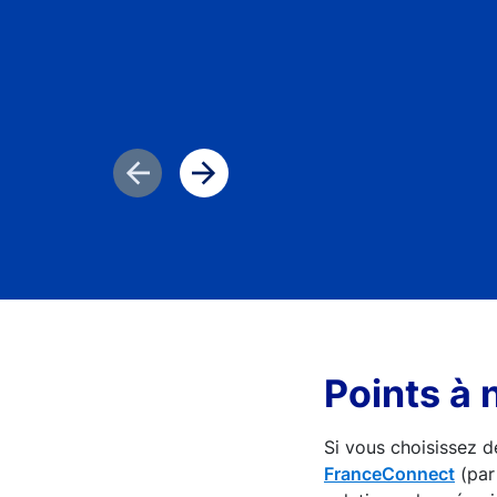
Diapositive précédente
Diapositive suivante
Points à 
Si vous choisissez d
FranceConnect
(par 