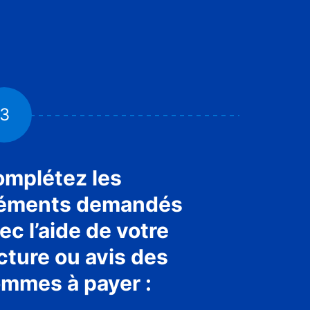
3
4
mplétez les
Vous p
léments demandés
choisi
ec l’aide de votre
règlem
cture ou avis des
payer 
mmes à payer :
bancai
prélèv