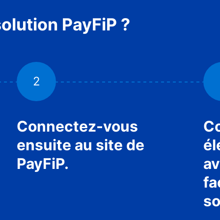
solution PayFiP ?
2
Connectez-vous
Co
ensuite au site de
é
PayFiP.
av
fa
so