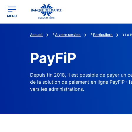
egion
Banque de France - Menu Principal
MENU
Accueil
À votre service
Particuliers
La 
PayFiP
Depuis fin 2018, il est possible de payer un c
de la solution de paiement en ligne PayFiP : f
vers les administrations.