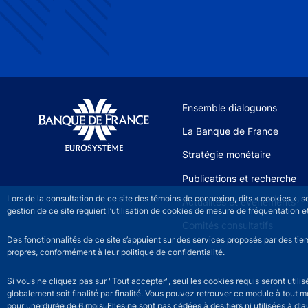
Site navigation
Ensemble dialoguons
La Banque de France
Stratégie monétaire
Publications et recherche
Lors de la consultation de ce site des témoins de connexion, dits « cookies », 
Actualités et événements
gestion de ce site requiert l’utilisation de cookies de mesure de fréquentatio
Comités consultatifs
Des fonctionnalités de ce site s’appuient sur des services proposés par des tie
propres, conformément à leur politique de confidentialité.
Si vous ne cliquez pas sur "Tout accepter", seul les cookies requis seront util
globalement soit finalité par finalité. Vous pouvez retrouver ce module à tout 
pour une durée de 6 mois. Elles ne sont pas cédées à des tiers ni utilisées à d'au
©2026 Banque de France
Mentions légales
Ac