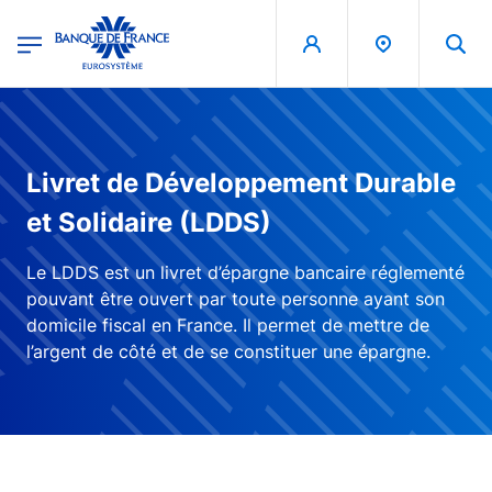
egion
Banque de France - Menu Principal
Aller au contenu principal
Livret de Développement Durable
et Solidaire (LDDS)
Le LDDS est un livret d’épargne bancaire réglementé
pouvant être ouvert par toute personne ayant son
domicile fiscal en France. Il permet de mettre de
l’argent de côté et de se constituer une épargne.