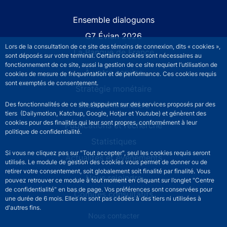
Site navigation
Ensemble dialoguons
G7 Évian 2026
Lors de la consultation de ce site des témoins de connexion, dits « cookies »,
La Banque de France
sont déposés sur votre terminal. Certains cookies sont nécessaires au
fonctionnement de ce site, aussi la gestion de ce site requiert l’utilisation de
À votre service
cookies de mesure de fréquentation et de performance. Ces cookies requis
sont exemptés de consentement.
Stratégie monétaire
Stabilité financière
Des fonctionnalités de ce site s’appuient sur des services proposés par des
tiers (Dailymotion, Katchup, Google, Hotjar et Youtube) et génèrent des
cookies pour des finalités qui leur sont propres, conformément à leur
Publications et recherche
politique de confidentialité.
Statistiques
Si vous ne cliquez pas sur "Tout accepter", seul les cookies requis seront
Actualités et événements
utilisés. Le module de gestion des cookies vous permet de donner ou de
retirer votre consentement, soit globalement soit finalité par finalité. Vous
Nous rejoindre
pouvez retrouver ce module à tout moment en cliquant sur l’onglet "Centre
de confidentialité" en bas de page. Vos préférences sont conservées pour
Comités consultatifs
une durée de 6 mois. Elles ne sont pas cédées à des tiers ni utilisées à
d'autres fins.
Footer secondary menu
Nous contacter