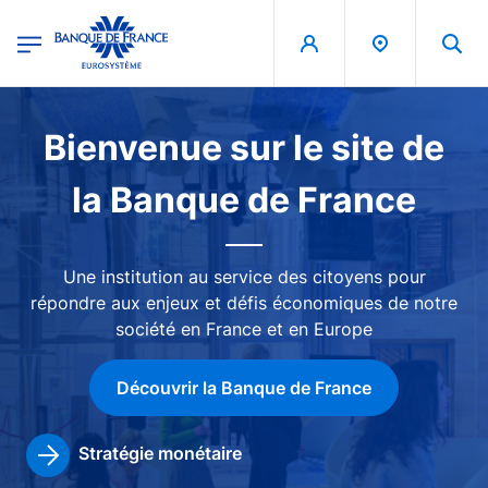
egion
Banque de France - Menu Principal
Aller au contenu principal
Image
Bienvenue sur le site de
la Banque de France
Une institution au service des citoyens pour
répondre aux enjeux et défis économiques de notre
société en France et en Europe
Découvrir la Banque de France
Stratégie monétaire