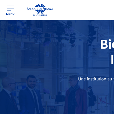
egion
Banque de France - Menu Principal
MENU
Image
Bi
Une institution au