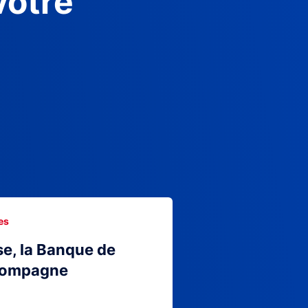
votre
es
se, la Banque de
compagne