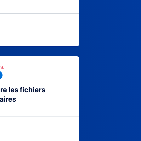
rs
 les fichiers
aires