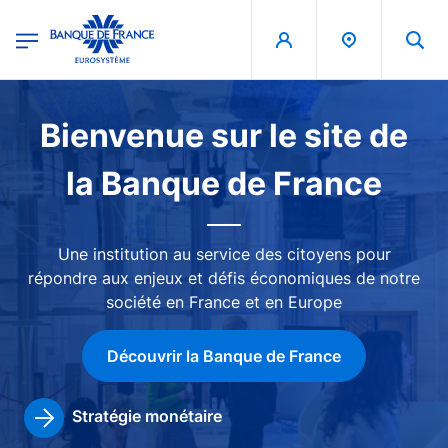
egion
Banque de France - Menu Principal
Aller au contenu principal
Image
Bienvenue sur le site de
la Banque de France
Une institution au service des citoyens pour
répondre aux enjeux et défis économiques de notre
société en France et en Europe
Découvrir la Banque de France
Stratégie monétaire