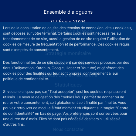
Site navigation
Ensemble dialoguons
G7 Évian 2026
Lors de la consultation de ce site des témoins de connexion, dits « cookies »,
La Banque de France
sont déposés sur votre terminal. Certains cookies sont nécessaires au
fonctionnement de ce site, aussi la gestion de ce site requiert l’utilisation de
À votre service
cookies de mesure de fréquentation et de performance. Ces cookies requis
sont exemptés de consentement.
Stratégie monétaire
Stabilité financière
Des fonctionnalités de ce site s’appuient sur des services proposés par des
tiers (Dailymotion, Katchup, Google, Hotjar et Youtube) et génèrent des
cookies pour des finalités qui leur sont propres, conformément à leur
Publications et recherche
politique de confidentialité.
Statistiques
Si vous ne cliquez pas sur "Tout accepter", seul les cookies requis seront
Actualités et événements
utilisés. Le module de gestion des cookies vous permet de donner ou de
retirer votre consentement, soit globalement soit finalité par finalité. Vous
Nous rejoindre
pouvez retrouver ce module à tout moment en cliquant sur l’onglet "Centre
de confidentialité" en bas de page. Vos préférences sont conservées pour
Comités consultatifs
une durée de 6 mois. Elles ne sont pas cédées à des tiers ni utilisées à
d'autres fins.
Footer secondary menu
Nous contacter