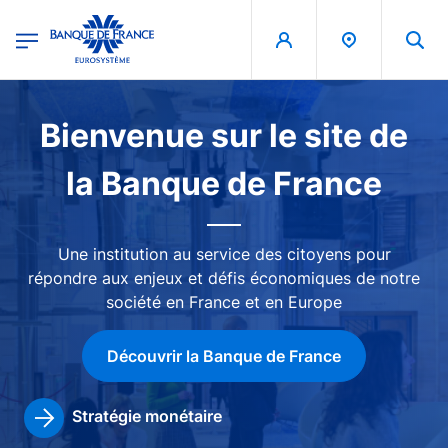
egion
Banque de France - Menu Principal
Aller au contenu principal
Image
Bienvenue sur le site de
la Banque de France
Une institution au service des citoyens pour
répondre aux enjeux et défis économiques de notre
société en France et en Europe
Découvrir la Banque de France
Stratégie monétaire