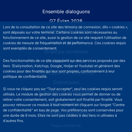
Site navigation
Ensemble dialoguons
G7 Évian 2026
Lors de la consultation de ce site des témoins de connexion, dits « cookies »,
La Banque de France
sont déposés sur votre terminal. Certains cookies sont nécessaires au
fonctionnement de ce site, aussi la gestion de ce site requiert l’utilisation de
À votre service
cookies de mesure de fréquentation et de performance. Ces cookies requis
sont exemptés de consentement.
Stratégie monétaire
Stabilité financière
Des fonctionnalités de ce site s’appuient sur des services proposés par des
tiers (Dailymotion, Katchup, Google, Hotjar et Youtube) et génèrent des
cookies pour des finalités qui leur sont propres, conformément à leur
Publications et recherche
politique de confidentialité.
Statistiques
Si vous ne cliquez pas sur "Tout accepter", seul les cookies requis seront
Actualités et événements
utilisés. Le module de gestion des cookies vous permet de donner ou de
retirer votre consentement, soit globalement soit finalité par finalité. Vous
Nous rejoindre
pouvez retrouver ce module à tout moment en cliquant sur l’onglet "Centre
de confidentialité" en bas de page. Vos préférences sont conservées pour
Comités consultatifs
une durée de 6 mois. Elles ne sont pas cédées à des tiers ni utilisées à
d'autres fins.
Footer secondary menu
Nous contacter