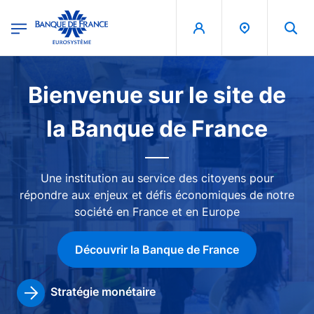
egion
Banque de France - Menu Principal
Aller au contenu principal
Image
Bienvenue sur le site de
la Banque de France
Une institution au service des citoyens pour
répondre aux enjeux et défis économiques de notre
société en France et en Europe
Découvrir la Banque de France
Stratégie monétaire