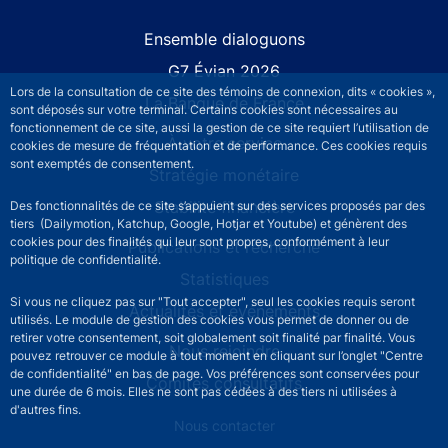
Site navigation
Ensemble dialoguons
G7 Évian 2026
Lors de la consultation de ce site des témoins de connexion, dits « cookies »,
La Banque de France
sont déposés sur votre terminal. Certains cookies sont nécessaires au
fonctionnement de ce site, aussi la gestion de ce site requiert l’utilisation de
À votre service
cookies de mesure de fréquentation et de performance. Ces cookies requis
sont exemptés de consentement.
Stratégie monétaire
Stabilité financière
Des fonctionnalités de ce site s’appuient sur des services proposés par des
tiers (Dailymotion, Katchup, Google, Hotjar et Youtube) et génèrent des
cookies pour des finalités qui leur sont propres, conformément à leur
Publications et recherche
politique de confidentialité.
Statistiques
Si vous ne cliquez pas sur "Tout accepter", seul les cookies requis seront
Actualités et événements
utilisés. Le module de gestion des cookies vous permet de donner ou de
retirer votre consentement, soit globalement soit finalité par finalité. Vous
Nous rejoindre
pouvez retrouver ce module à tout moment en cliquant sur l’onglet "Centre
de confidentialité" en bas de page. Vos préférences sont conservées pour
Comités consultatifs
une durée de 6 mois. Elles ne sont pas cédées à des tiers ni utilisées à
d'autres fins.
Footer secondary menu
Nous contacter