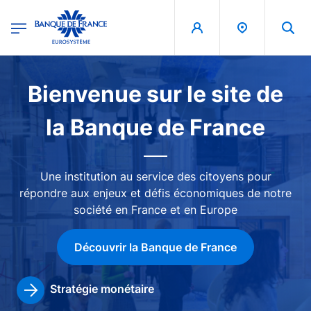
egion
Banque de France - Menu Principal
Aller au contenu principal
Image
Bienvenue sur le site de
la Banque de France
Une institution au service des citoyens pour
répondre aux enjeux et défis économiques de notre
société en France et en Europe
Découvrir la Banque de France
Stratégie monétaire