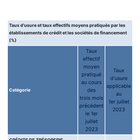
Taux d'usure et taux effectifs moyens pratiqués par les
établissements de crédit et les sociétés de financement
(%)
Taux
effectif
moyen
Taux
pratiqué
d'usure
au cours
applicable
des
Catégorie
au
trois mois
1er juillet
précédent
2023
le 1er
juillet
2023