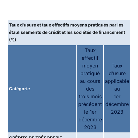
Taux d'usure et taux effectifs moyens pratiqués par les
établissements de crédit et les sociétés de financement
(%)
Taux
effectif
moyen
Taux
pratiqué
d'usure
au cours
applicable
des
au
Catégorie
trois mois
1er
précédent
décembre
le 1er
2023
décembre
2023