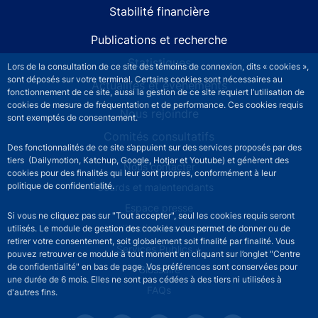
Stabilité financière
Publications et recherche
Statistiques
Lors de la consultation de ce site des témoins de connexion, dits « cookies »,
sont déposés sur votre terminal. Certains cookies sont nécessaires au
Actualités et événements
fonctionnement de ce site, aussi la gestion de ce site requiert l’utilisation de
cookies de mesure de fréquentation et de performance. Ces cookies requis
Nous rejoindre
sont exemptés de consentement.
Comités consultatifs
Des fonctionnalités de ce site s’appuient sur des services proposés par des
tiers (Dailymotion, Katchup, Google, Hotjar et Youtube) et génèrent des
Footer secondary menu
Nous contacter
cookies pour des finalités qui leur sont propres, conformément à leur
politique de confidentialité.
Sourds et malentendants
Espace presse
Si vous ne cliquez pas sur "Tout accepter", seul les cookies requis seront
La direction des Achats
utilisés. Le module de gestion des cookies vous permet de donner ou de
retirer votre consentement, soit globalement soit finalité par finalité. Vous
Services Publics +
pouvez retrouver ce module à tout moment en cliquant sur l’onglet "Centre
de confidentialité" en bas de page. Vos préférences sont conservées pour
Glossaire
une durée de 6 mois. Elles ne sont pas cédées à des tiers ni utilisées à
FAQs
d'autres fins.