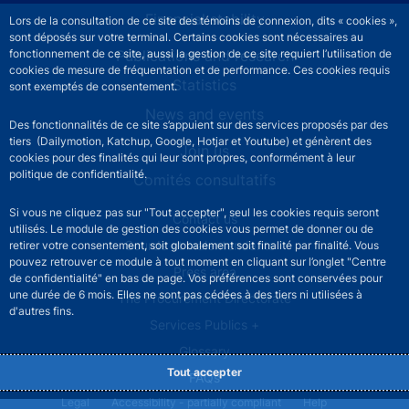
Financial stability
Lors de la consultation de ce site des témoins de connexion, dits « cookies »,
sont déposés sur votre terminal. Certains cookies sont nécessaires au
Publications and research
fonctionnement de ce site, aussi la gestion de ce site requiert l’utilisation de
cookies de mesure de fréquentation et de performance. Ces cookies requis
Statistics
sont exemptés de consentement.
News and events
Des fonctionnalités de ce site s’appuient sur des services proposés par des
tiers (Dailymotion, Katchup, Google, Hotjar et Youtube) et génèrent des
Join us
cookies pour des finalités qui leur sont propres, conformément à leur
politique de confidentialité.
Comités consultatifs
Si vous ne cliquez pas sur "Tout accepter", seul les cookies requis seront
Footer secondary menu
Contact us
utilisés. Le module de gestion des cookies vous permet de donner ou de
Sourds et malentendants
retirer votre consentement, soit globalement soit finalité par finalité. Vous
pouvez retrouver ce module à tout moment en cliquant sur l’onglet "Centre
Press area
de confidentialité" en bas de page. Vos préférences sont conservées pour
une durée de 6 mois. Elles ne sont pas cédées à des tiers ni utilisées à
The Procurement Directorate
d'autres fins.
Services Publics +
Glossary
Tout accepter
FAQs
Footer legal notice menu
Legal
Accessibility - partially compliant
Help