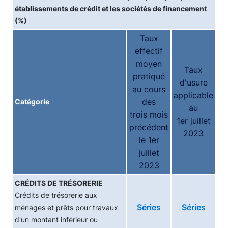
établissements de crédit et les sociétés de financement
(%)
Taux
effectif
moyen
Taux
pratiqué
d'usure
au cours
applicable
des
Catégorie
au
trois mois
1er juillet
précédent
2023
le 1er
juillet
2023
CRÉDITS DE TRÉSORERIE
Crédits de trésorerie aux
Séries
Séries
ménages et prêts pour travaux
d'un montant inférieur ou