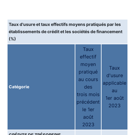
Taux d'usure et taux effectifs moyens pratiqués par les
établissements de crédit et les sociétés de financement
(%)
Taux
effectif
moyen
Taux
pratiqué
d'usure
au cours
applicable
des
Catégorie
au
trois mois
1er août
précédent
2023
le 1er
août
2023