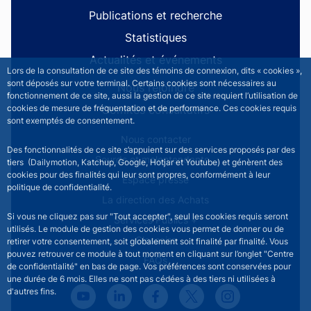
Publications et recherche
Statistiques
Actualités et événements
Lors de la consultation de ce site des témoins de connexion, dits « cookies »,
sont déposés sur votre terminal. Certains cookies sont nécessaires au
Nous rejoindre
fonctionnement de ce site, aussi la gestion de ce site requiert l’utilisation de
Comités consultatifs
cookies de mesure de fréquentation et de performance. Ces cookies requis
sont exemptés de consentement.
Footer secondary menu
Nous contacter
Des fonctionnalités de ce site s’appuient sur des services proposés par des
Sourds et malentendants
tiers (Dailymotion, Katchup, Google, Hotjar et Youtube) et génèrent des
cookies pour des finalités qui leur sont propres, conformément à leur
Espace presse
politique de confidentialité.
La direction des Achats
Si vous ne cliquez pas sur "Tout accepter", seul les cookies requis seront
Services Publics +
utilisés. Le module de gestion des cookies vous permet de donner ou de
Glossaire
retirer votre consentement, soit globalement soit finalité par finalité. Vous
pouvez retrouver ce module à tout moment en cliquant sur l’onglet "Centre
FAQs
de confidentialité" en bas de page. Vos préférences sont conservées pour
une durée de 6 mois. Elles ne sont pas cédées à des tiers ni utilisées à
d'autres fins.