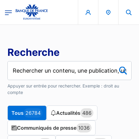
Aller au contenu principal
region
Banque de France - Menu Principal
Recherche
Appuyer sur entrée pour rechercher. Exemple : droit au
compte
Tous
Tous
26784
26784
Actualités
Actualités
486
486
Communiqués de presse
Communiqués de presse
1036
1036