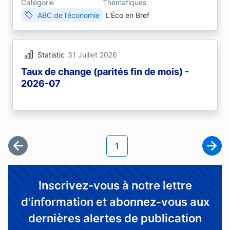
Catégorie
Thématiques
ABC de l’économie
L'Éco en Bref
Statistic
31 Juillet 2026
Taux de change (parités fin de mois) -
2026-07
Pagination
Page courante
1
Première page
Page
Inscrivez-vous à notre lettre
d'information et abonnez-vous aux
dernières alertes de publication