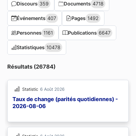
Discours
Discours
359
359
Documents
Documents
4718
4718
Événements
Événements
407
407
Pages
Pages
1492
1492
Personnes
Personnes
1161
1161
Publications
Publications
6647
6647
Statistiques
Statistiques
10478
10478
Résultats (26784)
Statistic
6 Août 2026
Taux de change (parités quotidiennes) -
2026-08-06